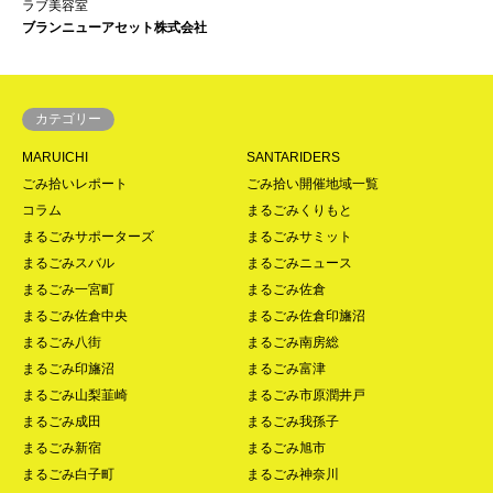
ラブ美容室
ブランニューアセット株式会社
カテゴリー
MARUICHI
SANTARIDERS
ごみ拾いレポート
ごみ拾い開催地域一覧
コラム
まるごみくりもと
まるごみサポーターズ
まるごみサミット
まるごみスバル
まるごみニュース
まるごみ一宮町
まるごみ佐倉
まるごみ佐倉中央
まるごみ佐倉印旛沼
まるごみ八街
まるごみ南房総
まるごみ印旛沼
まるごみ富津
まるごみ山梨韮崎
まるごみ市原潤井戸
まるごみ成田
まるごみ我孫子
まるごみ新宿
まるごみ旭市
まるごみ白子町
まるごみ神奈川