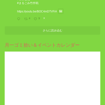
#まるごみ竹作戦
https://youtu.be/BOC4mDTVFiA
4
9
X
さらに読み込む
月一ゴミ拾い＆イベントカレンダー