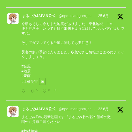
まるごみJAPAN公式
@npo_marugomijpn
·
25 6月
今朝もそして今もまた地震がありました。東北地域、この
後も注意を！いつでも対応出来るようにはしておいた方がよいで
すね。
そしてダブルでくる台風に関しても要注意！
災害の多い季節に入りました、収集できる情報はこまめにチェッ
クしましょう。
#台風
#地震
#豪雨
#土砂災害
5
8
X
まるごみJAPAN公式
@npo_marugomijpn
·
23 6月
まるごみTVの最新動画です『まるごみ竹作戦〜韮崎の激
闘〜』是非ご覧ください
#竹林整備