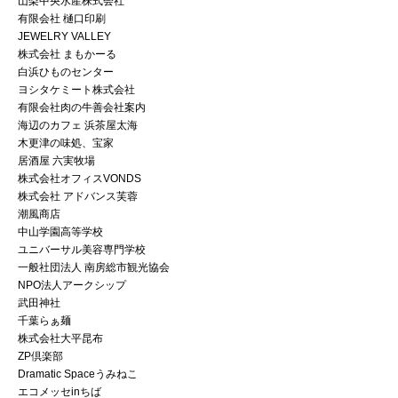
山梨中央水産株式会社
有限会社 樋口印刷
JEWELRY VALLEY
株式会社 まもかーる
白浜ひものセンター
ヨシタケミート株式会社
有限会社肉の牛善会社案内
海辺のカフェ 浜茶屋太海
木更津の味処、宝家
居酒屋 六実牧場
株式会社オフィスVONDS
株式会社 アドバンス芙蓉
潮風商店
中山学園高等学校
ユニバーサル美容専門学校
一般社団法人 南房総市観光協会
NPO法人アークシップ
武田神社
千葉らぁ麺
株式会社大平昆布
ZP倶楽部
Dramatic Spaceうみねこ
エコメッセinちば