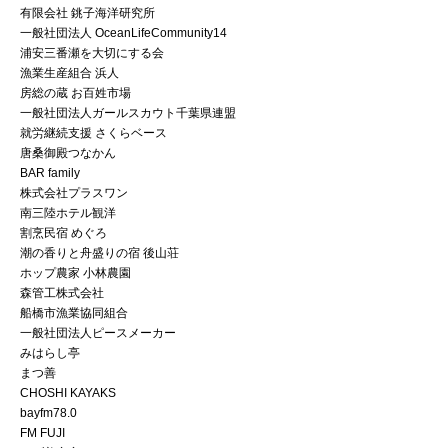
有限会社 銚子海洋研究所
一般社団法人 OceanLifeCommunity14
浦安三番瀬を大切にする会
漁業生産組合 浜人
房総の蔵 お百姓市場
一般社団法人ガールスカウト千葉県連盟
就労継続支援 さくらベース
唐桑御殿つなかん
BAR family
株式会社プラスワン
南三陸ホテル観洋
割烹民宿 めぐろ
潮の香りと舟盛りの宿 後山荘
ホップ農家 小林農園
森管工株式会社
船橋市漁業協同組合
一般社団法人ピースメーカー
みはらし亭
まつ善
CHOSHI KAYAKS
bayfm78.0
FM FUJI