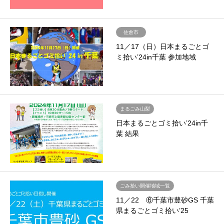
佐倉市
11／17（日）日本まるごとゴ
ミ拾い’24in千葉 参加地域
まるごみ山梨
日本まるごとゴミ拾い’24in千
葉 結果
ごみ拾い開催地域一覧
11／22 ⑥千葉市豊砂GS 千葉
県まるごとゴミ拾い’25