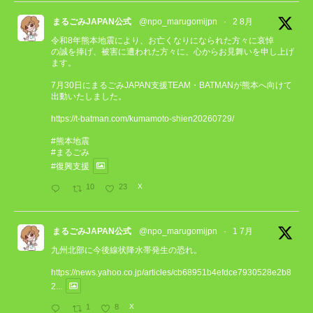
まるごみJAPAN公式
@npo_marugomijpn
·
2 8月
令和8年熊本地震により、お亡くなりになられた方々に哀悼
の誠を捧げ、被害に遭われた方々に、心からお見舞いを申し上げ
ます。
7月30日にまるごみJAPAN支援TEAM・BATMANが熊本へ向けて
出動いたしました。
https://t-batman.com/kumamoto-shien20260729/
#熊本地震
#まるごみ
#復興支援
10
23
X
まるごみJAPAN公式
@npo_marugomijpn
·
1 7月
九州北部に今後線状降水帯発生の恐れ。
https://news.yahoo.co.jp/articles/cb68951b4efdce7930528e2b8
2...
1
8
X