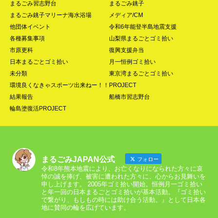
まるごみ習志野台
まるごみ銚子
まるごみ銚子マリーナ海水浴場
メディア/CM
他団体イベント
令和6年能登半島地震支援
各種募集事項
山梨県まるごとゴミ拾い
市原更科
復興支援弁当
日本まるごとゴミ拾い
月一恒例ゴミ拾い
未分類
東京湾まるごとゴミ拾い
環境良くなきゃスポーツ出来ねー！！PROJECT
結果報告
船橋市習志野台
輪島塗復活PROJECT
まるごみJAPAN公式
フォロー
令和8年熊本地震により、お亡くなりになられた方々に哀
悼の誠を捧げ、被害に遭われた方々に、心からお見舞いを
申し上げます。 2005年ゴミ拾い開始。恒例月一ゴミ拾い
と年一回の日本まるごとゴミ拾いが基本活動。『ゴミ拾い
で繋がり、もしもの時には助け合う活動。』として日本各
地に賛同の輪を広げています。