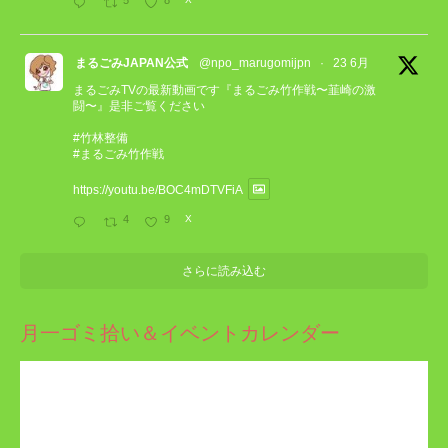
まるごみJAPAN公式
@npo_marugomijpn
·
23 6月
まるごみTVの最新動画です『まるごみ竹作戦〜韮崎の激
闘〜』是非ご覧ください
#竹林整備
#まるごみ竹作戦
https://youtu.be/BOC4mDTVFiA
4
9
X
さらに読み込む
月一ゴミ拾い＆イベントカレンダー