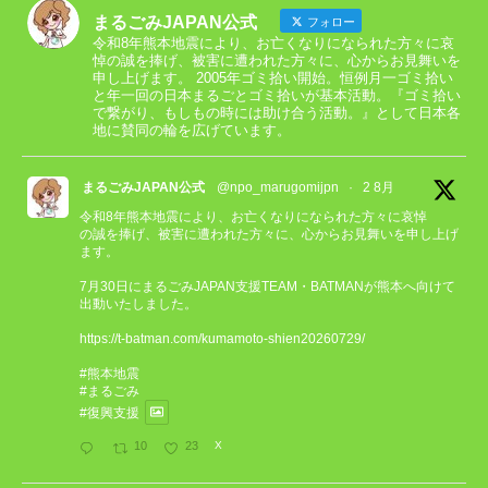
まるごみJAPAN公式
フォロー
令和8年熊本地震により、お亡くなりになられた方々に哀
悼の誠を捧げ、被害に遭われた方々に、心からお見舞いを
申し上げます。 2005年ゴミ拾い開始。恒例月一ゴミ拾い
と年一回の日本まるごとゴミ拾いが基本活動。『ゴミ拾い
で繋がり、もしもの時には助け合う活動。』として日本各
地に賛同の輪を広げています。
まるごみJAPAN公式
@npo_marugomijpn
·
2 8月
令和8年熊本地震により、お亡くなりになられた方々に哀悼
の誠を捧げ、被害に遭われた方々に、心からお見舞いを申し上げ
ます。
7月30日にまるごみJAPAN支援TEAM・BATMANが熊本へ向けて
出動いたしました。
https://t-batman.com/kumamoto-shien20260729/
#熊本地震
#まるごみ
#復興支援
10
23
X