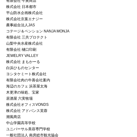
有限会社 牛奥商店
株式会社 日本都市
平山防水企画株式会社
株式会社京葉エナジー
農事組合法人JAS
コテージ＆ペンション NANJA MONJA
有限会社 三共プロテクト
山梨中央水産株式会社
有限会社 樋口印刷
JEWELRY VALLEY
株式会社 まもかーる
白浜ひものセンター
ヨシタケミート株式会社
有限会社肉の牛善会社案内
海辺のカフェ 浜茶屋太海
木更津の味処、宝家
居酒屋 六実牧場
株式会社オフィスVONDS
株式会社 アドバンス芙蓉
潮風商店
中山学園高等学校
ユニバーサル美容専門学校
一般社団法人 南房総市観光協会