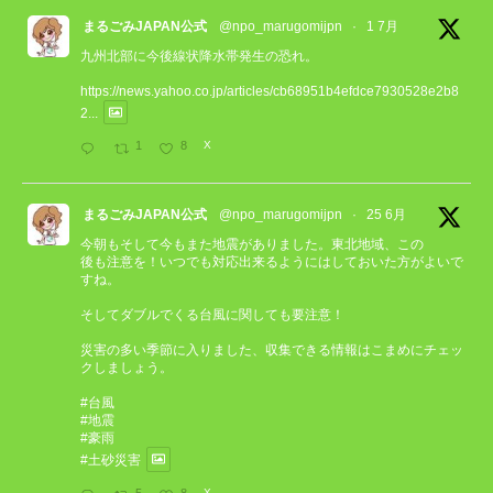
まるごみJAPAN公式
@npo_marugomijpn
·
1 7月
九州北部に今後線状降水帯発生の恐れ。
https://news.yahoo.co.jp/articles/cb68951b4efdce7930528e2b8
2...
1
8
X
まるごみJAPAN公式
@npo_marugomijpn
·
25 6月
今朝もそして今もまた地震がありました。東北地域、この
後も注意を！いつでも対応出来るようにはしておいた方がよいで
すね。
そしてダブルでくる台風に関しても要注意！
災害の多い季節に入りました、収集できる情報はこまめにチェッ
クしましょう。
#台風
#地震
#豪雨
#土砂災害
5
8
X