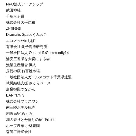
NPO法人アークシップ
武田神社
千葉らぁ麺
株式会社大平昆布
ZP倶楽部
Dramatic Spaceうみねこ
エコメッセinちば
有限会社 銚子海洋研究所
一般社団法人 OceanLifeCommunity14
浦安三番瀬を大切にする会
漁業生産組合 浜人
房総の蔵 お百姓市場
一般社団法人ガールスカウト千葉県連盟
就労継続支援 さくらベース
唐桑御殿つなかん
BAR family
株式会社プラスワン
南三陸ホテル観洋
割烹民宿 めぐろ
潮の香りと舟盛りの宿 後山荘
ホップ農家 小林農園
森管工株式会社