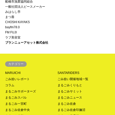
船橋市漁業協同組合
一般社団法人ピースメーカー
みはらし亭
まつ善
CHOSHI KAYAKS
bayfm78.0
FM FUJI
ラブ美容室
ブランニューアセット株式会社
カテゴリー
MARUICHI
SANTARIDERS
ごみ拾いレポート
ごみ拾い開催地域一覧
コラム
まるごみくりもと
まるごみサポーターズ
まるごみサミット
まるごみスバル
まるごみニュース
まるごみ一宮町
まるごみ佐倉
まるごみ佐倉中央
まるごみ佐倉印旛沼