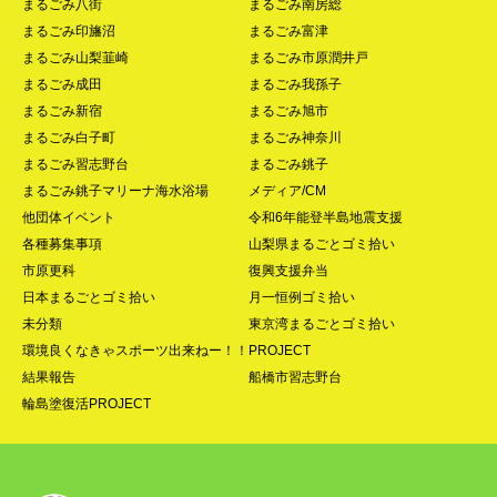
まるごみ八街
まるごみ南房総
まるごみ印旛沼
まるごみ富津
まるごみ山梨韮崎
まるごみ市原潤井戸
まるごみ成田
まるごみ我孫子
まるごみ新宿
まるごみ旭市
まるごみ白子町
まるごみ神奈川
まるごみ習志野台
まるごみ銚子
まるごみ銚子マリーナ海水浴場
メディア/CM
他団体イベント
令和6年能登半島地震支援
各種募集事項
山梨県まるごとゴミ拾い
市原更科
復興支援弁当
日本まるごとゴミ拾い
月一恒例ゴミ拾い
未分類
東京湾まるごとゴミ拾い
環境良くなきゃスポーツ出来ねー！！PROJECT
結果報告
船橋市習志野台
輪島塗復活PROJECT