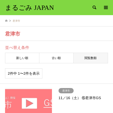
まるごみ JAPAN
検索
君津市
君津市
並べ替え条件
新しい順
古い順
閲覧数順
2件中 1〜2件を表示
君津市
11／16（土） ⑮君津市GS