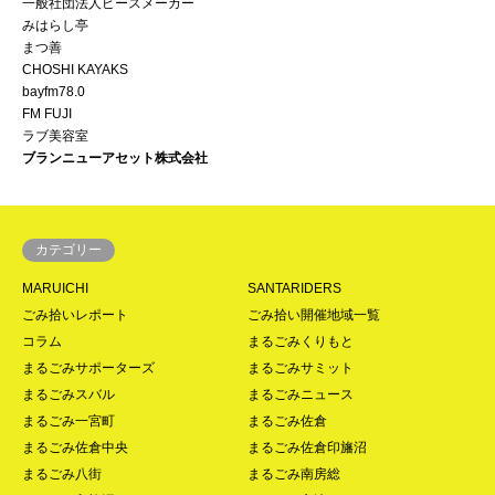
一般社団法人ピースメーカー
みはらし亭
まつ善
CHOSHI KAYAKS
bayfm78.0
FM FUJI
ラブ美容室
ブランニューアセット株式会社
カテゴリー
MARUICHI
SANTARIDERS
ごみ拾いレポート
ごみ拾い開催地域一覧
コラム
まるごみくりもと
まるごみサポーターズ
まるごみサミット
まるごみスバル
まるごみニュース
まるごみ一宮町
まるごみ佐倉
まるごみ佐倉中央
まるごみ佐倉印旛沼
まるごみ八街
まるごみ南房総