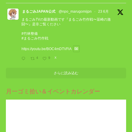
まるごみJAPAN公式
@npo_marugomijpn
·
23 6月
まるごみTVの最新動画です『まるごみ竹作戦〜韮崎の激
闘〜』是非ご覧ください
#竹林整備
#まるごみ竹作戦
https://youtu.be/BOC4mDTVFiA
4
9
X
さらに読み込む
月一ゴミ拾い＆イベントカレンダー