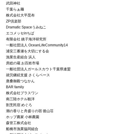
武田神社
千葉らぁ麺
株式会社大平昆布
ZP倶楽部
Dramatic Spaceうみねこ
エコメッセinちば
有限会社 銚子海洋研究所
一般社団法人 OceanLifeCommunity14
浦安三番瀬を大切にする会
漁業生産組合 浜人
房総の蔵 お百姓市場
一般社団法人ガールスカウト千葉県連盟
就労継続支援 さくらベース
唐桑御殿つなかん
BAR family
株式会社プラスワン
南三陸ホテル観洋
割烹民宿 めぐろ
潮の香りと舟盛りの宿 後山荘
ホップ農家 小林農園
森管工株式会社
船橋市漁業協同組合