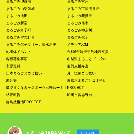
まるごみ印旛沼
まるごみ富津
まるごみ山梨韮崎
まるごみ市原潤井戸
まるごみ成田
まるごみ我孫子
まるごみ新宿
まるごみ旭市
まるごみ白子町
まるごみ神奈川
まるごみ習志野台
まるごみ銚子
まるごみ銚子マリーナ海水浴場
メディア/CM
他団体イベント
令和6年能登半島地震支援
各種募集事項
山梨県まるごとゴミ拾い
市原更科
復興支援弁当
日本まるごとゴミ拾い
月一恒例ゴミ拾い
未分類
東京湾まるごとゴミ拾い
環境良くなきゃスポーツ出来ねー！！PROJECT
結果報告
船橋市習志野台
輪島塗復活PROJECT
まるごみJAPAN公式
フォロー