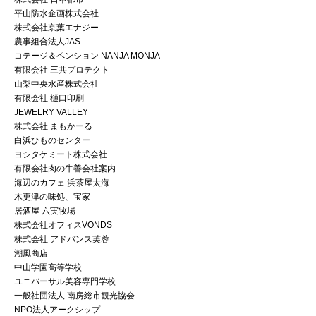
平山防水企画株式会社
株式会社京葉エナジー
農事組合法人JAS
コテージ＆ペンション NANJA MONJA
有限会社 三共プロテクト
山梨中央水産株式会社
有限会社 樋口印刷
JEWELRY VALLEY
株式会社 まもかーる
白浜ひものセンター
ヨシタケミート株式会社
有限会社肉の牛善会社案内
海辺のカフェ 浜茶屋太海
木更津の味処、宝家
居酒屋 六実牧場
株式会社オフィスVONDS
株式会社 アドバンス芙蓉
潮風商店
中山学園高等学校
ユニバーサル美容専門学校
一般社団法人 南房総市観光協会
NPO法人アークシップ