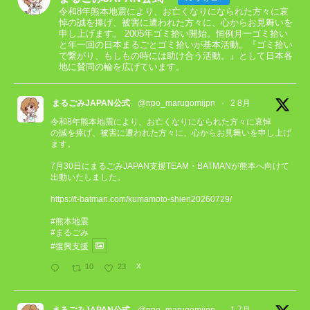
令和8年熊本地震により、お亡くなりになられた方々に哀
悼の誠を捧げ、被害に遭われた方々に、心からお見舞いを
申し上げます。 2005年ゴミ拾い開始。恒例月一ゴミ拾い
と年一回の日本まるごとゴミ拾いが基本活動。『ゴミ拾い
で繋がり、もしもの時には助け合う活動。』として日本各
地に賛同の輪を広げています。
まるごみJAPAN公式
@npo_marugomijpn
·
2 8月
令和8年熊本地震により、お亡くなりになられた方々に哀悼
の誠を捧げ、被害に遭われた方々に、心からお見舞いを申し上げ
ます。
7月30日にまるごみJAPAN支援TEAM・BATMANが熊本へ向けて
出動いたしました。
https://t-batman.com/kumamoto-shien20260729/
#熊本地震
#まるごみ
#復興支援
10
23
X