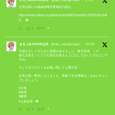
まるごみJAPAN公式
@npo_marugomijpn
·
1 7月
九州北部に今後線状降水帯発生の恐れ。
https://news.yahoo.co.jp/articles/cb68951b4efdce7930528e2b8
2...
1
8
X
まるごみJAPAN公式
@npo_marugomijpn
·
25 6月
今朝もそして今もまた地震がありました。東北地域、この
後も注意を！いつでも対応出来るようにはしておいた方がよいで
すね。
そしてダブルでくる台風に関しても要注意！
災害の多い季節に入りました、収集できる情報はこまめにチェッ
クしましょう。
#台風
#地震
#豪雨
#土砂災害
5
8
X