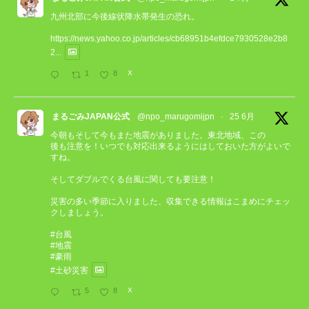
九州北部に今後線状降水帯発生の恐れ。
https://news.yahoo.co.jp/articles/cb68951b4efdce7930528e2b8
2...
1
8
X
まるごみJAPAN公式
@npo_marugomijpn
·
25 6月
今朝もそして今もまた地震がありました。東北地域、この
後も注意を！いつでも対応出来るようにはしておいた方がよいで
すね。
そしてダブルでくる台風に関しても要注意！
災害の多い季節に入りました、収集できる情報はこまめにチェッ
クしましょう。
#台風
#地震
#豪雨
#土砂災害
5
8
X