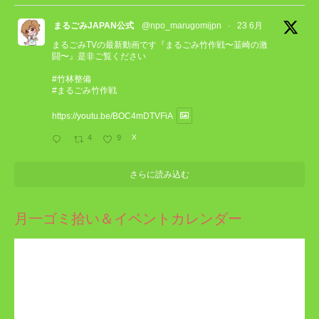
まるごみJAPAN公式
@npo_marugomijpn
·
23 6月
まるごみTVの最新動画です『まるごみ竹作戦〜韮崎の激
闘〜』是非ご覧ください
#竹林整備
#まるごみ竹作戦
https://youtu.be/BOC4mDTVFiA
4
9
X
さらに読み込む
月一ゴミ拾い＆イベントカレンダー