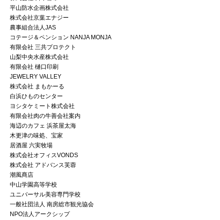
平山防水企画株式会社
株式会社京葉エナジー
農事組合法人JAS
コテージ＆ペンション NANJA MONJA
有限会社 三共プロテクト
山梨中央水産株式会社
有限会社 樋口印刷
JEWELRY VALLEY
株式会社 まもかーる
白浜ひものセンター
ヨシタケミート株式会社
有限会社肉の牛善会社案内
海辺のカフェ 浜茶屋太海
木更津の味処、宝家
居酒屋 六実牧場
株式会社オフィスVONDS
株式会社 アドバンス芙蓉
潮風商店
中山学園高等学校
ユニバーサル美容専門学校
一般社団法人 南房総市観光協会
NPO法人アークシップ