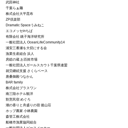
武田神社
千葉らぁ麺
株式会社大平昆布
ZP倶楽部
Dramatic Spaceうみねこ
エコメッセinちば
有限会社 銚子海洋研究所
一般社団法人 OceanLifeCommunity14
浦安三番瀬を大切にする会
漁業生産組合 浜人
房総の蔵 お百姓市場
一般社団法人ガールスカウト千葉県連盟
就労継続支援 さくらベース
唐桑御殿つなかん
BAR family
株式会社プラスワン
南三陸ホテル観洋
割烹民宿 めぐろ
潮の香りと舟盛りの宿 後山荘
ホップ農家 小林農園
森管工株式会社
船橋市漁業協同組合
一般社団法人ピースメーカー