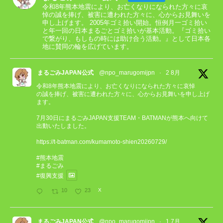
令和8年熊本地震により、お亡くなりになられた方々に哀
悼の誠を捧げ、被害に遭われた方々に、心からお見舞いを
申し上げます。 2005年ゴミ拾い開始。恒例月一ゴミ拾い
と年一回の日本まるごとゴミ拾いが基本活動。『ゴミ拾い
で繋がり、もしもの時には助け合う活動。』として日本各
地に賛同の輪を広げています。
まるごみJAPAN公式
@npo_marugomijpn
·
2 8月
令和8年熊本地震により、お亡くなりになられた方々に哀悼
の誠を捧げ、被害に遭われた方々に、心からお見舞いを申し上げ
ます。
7月30日にまるごみJAPAN支援TEAM・BATMANが熊本へ向けて
出動いたしました。
https://t-batman.com/kumamoto-shien20260729/
#熊本地震
#まるごみ
#復興支援
10
23
X
まるごみJAPAN公式
@npo_marugomijpn
·
1 7月