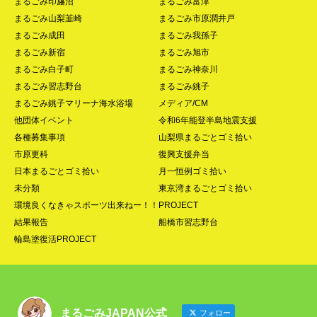
まるごみ印旛沼
まるごみ富津
まるごみ山梨韮崎
まるごみ市原潤井戸
まるごみ成田
まるごみ我孫子
まるごみ新宿
まるごみ旭市
まるごみ白子町
まるごみ神奈川
まるごみ習志野台
まるごみ銚子
まるごみ銚子マリーナ海水浴場
メディア/CM
他団体イベント
令和6年能登半島地震支援
各種募集事項
山梨県まるごとゴミ拾い
市原更科
復興支援弁当
日本まるごとゴミ拾い
月一恒例ゴミ拾い
未分類
東京湾まるごとゴミ拾い
環境良くなきゃスポーツ出来ねー！！PROJECT
結果報告
船橋市習志野台
輪島塗復活PROJECT
まるごみJAPAN公式
フォロー