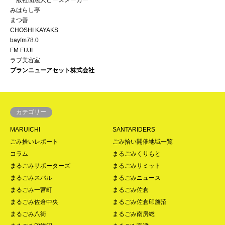
みはらし亭
まつ善
CHOSHI KAYAKS
bayfm78.0
FM FUJI
ラブ美容室
ブランニューアセット株式会社
カテゴリー
MARUICHI
SANTARIDERS
ごみ拾いレポート
ごみ拾い開催地域一覧
コラム
まるごみくりもと
まるごみサポーターズ
まるごみサミット
まるごみスバル
まるごみニュース
まるごみ一宮町
まるごみ佐倉
まるごみ佐倉中央
まるごみ佐倉印旛沼
まるごみ八街
まるごみ南房総