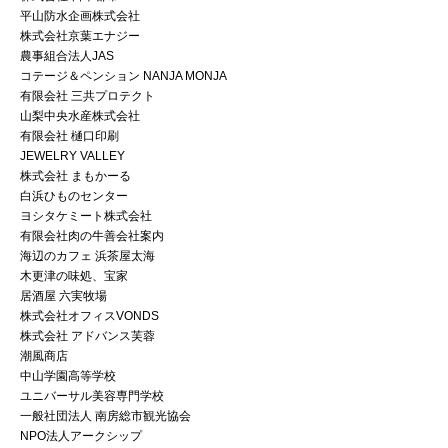
平山防水企画株式会社
株式会社京葉エナジー
農事組合法人JAS
コテージ＆ペンション NANJA MONJA
有限会社 三共プロテクト
山梨中央水産株式会社
有限会社 樋口印刷
JEWELRY VALLEY
株式会社 まもかーる
白浜ひものセンター
ヨシタケミート株式会社
有限会社肉の牛善会社案内
海辺のカフェ 浜茶屋太海
木更津の味処、宝家
居酒屋 六実牧場
株式会社オフィスVONDS
株式会社 アドバンス芙蓉
潮風商店
中山学園高等学校
ユニバーサル美容専門学校
一般社団法人 南房総市観光協会
NPO法人アークシップ