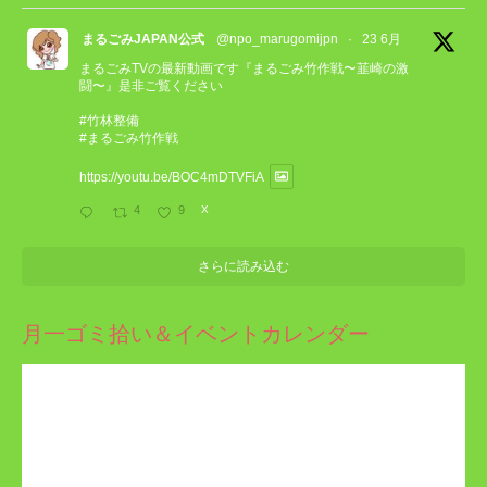
まるごみJAPAN公式
@npo_marugomijpn
·
23 6月
まるごみTVの最新動画です『まるごみ竹作戦〜韮崎の激
闘〜』是非ご覧ください
#竹林整備
#まるごみ竹作戦
https://youtu.be/BOC4mDTVFiA
4
9
X
さらに読み込む
月一ゴミ拾い＆イベントカレンダー