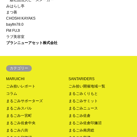
みはらし亭
まつ善
CHOSHI KAYAKS
bayfm78.0
FM FUJI
ラブ美容室
ブランニューアセット株式会社
カテゴリー
MARUICHI
SANTARIDERS
ごみ拾いレポート
ごみ拾い開催地域一覧
コラム
まるごみくりもと
まるごみサポーターズ
まるごみサミット
まるごみスバル
まるごみニュース
まるごみ一宮町
まるごみ佐倉
まるごみ佐倉中央
まるごみ佐倉印旛沼
まるごみ八街
まるごみ南房総