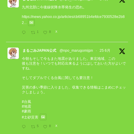
九州北部に今後線状降水帯発生の恐れ。
https://news.yahoo.co.jp/articles/cb68951b4efdce7930528e2b8
2...
1
8
X
まるごみJAPAN公式
@npo_marugomijpn
·
25 6月
今朝もそして今もまた地震がありました。東北地域、この
後も注意を！いつでも対応出来るようにはしておいた方がよいで
すね。
そしてダブルでくる台風に関しても要注意！
災害の多い季節に入りました、収集できる情報はこまめにチェッ
クしましょう。
#台風
#地震
#豪雨
#土砂災害
5
8
X