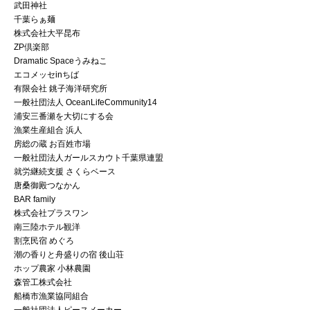
武田神社
千葉らぁ麺
株式会社大平昆布
ZP倶楽部
Dramatic Spaceうみねこ
エコメッセinちば
有限会社 銚子海洋研究所
一般社団法人 OceanLifeCommunity14
浦安三番瀬を大切にする会
漁業生産組合 浜人
房総の蔵 お百姓市場
一般社団法人ガールスカウト千葉県連盟
就労継続支援 さくらベース
唐桑御殿つなかん
BAR family
株式会社プラスワン
南三陸ホテル観洋
割烹民宿 めぐろ
潮の香りと舟盛りの宿 後山荘
ホップ農家 小林農園
森管工株式会社
船橋市漁業協同組合
一般社団法人ピースメーカー