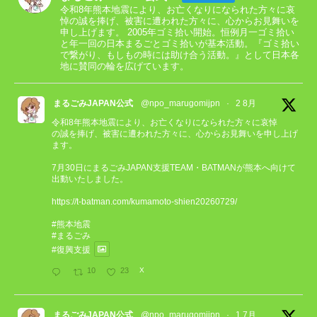
令和8年熊本地震により、お亡くなりになられた方々に哀
悼の誠を捧げ、被害に遭われた方々に、心からお見舞いを
申し上げます。 2005年ゴミ拾い開始。恒例月一ゴミ拾い
と年一回の日本まるごとゴミ拾いが基本活動。『ゴミ拾い
で繋がり、もしもの時には助け合う活動。』として日本各
地に賛同の輪を広げています。
まるごみJAPAN公式
@npo_marugomijpn
·
2 8月
令和8年熊本地震により、お亡くなりになられた方々に哀悼
の誠を捧げ、被害に遭われた方々に、心からお見舞いを申し上げ
ます。
7月30日にまるごみJAPAN支援TEAM・BATMANが熊本へ向けて
出動いたしました。
https://t-batman.com/kumamoto-shien20260729/
#熊本地震
#まるごみ
#復興支援
10
23
X
まるごみJAPAN公式
@npo_marugomijpn
·
1 7月