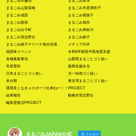
まるごみ印旛沼
まるごみ富津
まるごみ山梨韮崎
まるごみ市原潤井戸
まるごみ成田
まるごみ我孫子
まるごみ新宿
まるごみ旭市
まるごみ白子町
まるごみ神奈川
まるごみ習志野台
まるごみ銚子
まるごみ銚子マリーナ海水浴場
メディア/CM
他団体イベント
令和6年能登半島地震支援
各種募集事項
山梨県まるごとゴミ拾い
市原更科
復興支援弁当
日本まるごとゴミ拾い
月一恒例ゴミ拾い
未分類
東京湾まるごとゴミ拾い
環境良くなきゃスポーツ出来ねー！！PROJECT
結果報告
船橋市習志野台
輪島塗復活PROJECT
まるごみJAPAN公式
フォロー