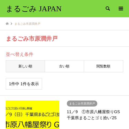
まるごみ JAPAN
検索
まるごみ市原潤井戸
まるごみ市原潤井戸
並べ替え条件
新しい順
古い順
閲覧数順
1件中 1件を表示
まるごみ市原潤井戸
11／9 ①市原八幡屋祭りGS
千葉県まるごとゴミ拾い’25