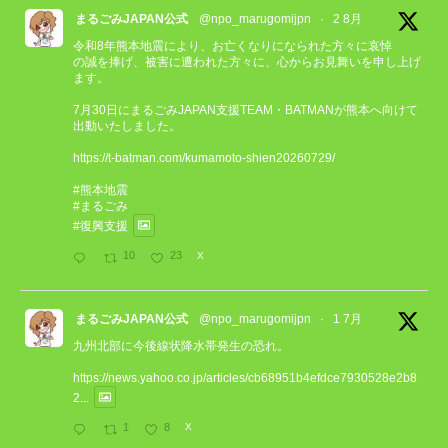
まるごみJAPAN公式
@npo_marugomijpn
·
2 8月
令和8年熊本地震により、お亡くなりになられた方々に哀悼
の誠を捧げ、被害に遭われた方々に、心からお見舞いを申し上げ
ます。
7月30日にまるごみJAPAN支援TEAM・BATMANが熊本へ向けて
出動いたしました。
https://t-batman.com/kumamoto-shien20260729/
#熊本地震
#まるごみ
#復興支援
10
23
X
まるごみJAPAN公式
@npo_marugomijpn
·
1 7月
九州北部に今後線状降水帯発生の恐れ。
https://news.yahoo.co.jp/articles/cb68951b4efdce7930528e2b8
2...
1
8
X