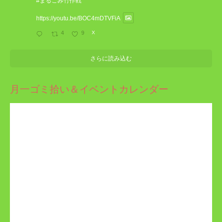
#まるごみ竹作戦
https://youtu.be/BOC4mDTVFiA
4
9
X
さらに読み込む
月一ゴミ拾い＆イベントカレンダー