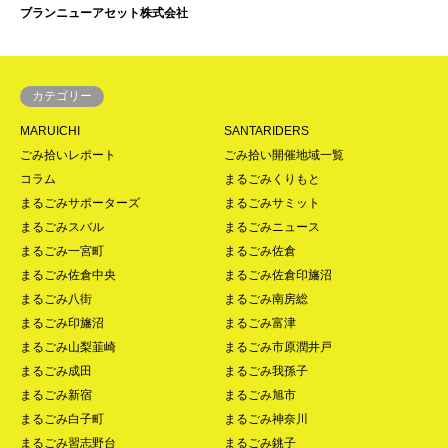
ブランニューアセット株式会社
カテゴリー
MARUICHI
SANTARIDERS
ごみ拾いレポート
ごみ拾い開催地域一覧
コラム
まるごみくりもと
まるごみサポーターズ
まるごみサミット
まるごみスバル
まるごみニュース
まるごみ一宮町
まるごみ佐倉
まるごみ佐倉中央
まるごみ佐倉印旛沼
まるごみ八街
まるごみ南房総
まるごみ印旛沼
まるごみ富津
まるごみ山梨韮崎
まるごみ市原潤井戸
まるごみ成田
まるごみ我孫子
まるごみ新宿
まるごみ旭市
まるごみ白子町
まるごみ神奈川
まるごみ習志野台
まるごみ銚子