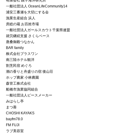
有限会社 銚子海洋研究所
一般社団法人 OceanLifeCommunity14
浦安三番瀬を大切にする会
漁業生産組合 浜人
房総の蔵 お百姓市場
一般社団法人ガールスカウト千葉県連盟
就労継続支援 さくらベース
唐桑御殿つなかん
BAR family
株式会社プラスワン
南三陸ホテル観洋
割烹民宿 めぐろ
潮の香りと舟盛りの宿 後山荘
ホップ農家 小林農園
森管工株式会社
船橋市漁業協同組合
一般社団法人ピースメーカー
みはらし亭
まつ善
CHOSHI KAYAKS
bayfm78.0
FM FUJI
ラブ美容室