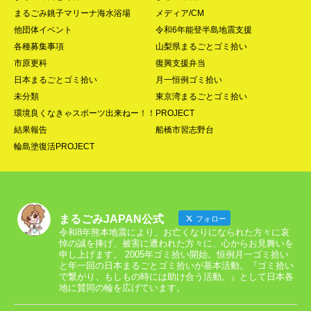
まるごみ銚子マリーナ海水浴場
メディア/CM
他団体イベント
令和6年能登半島地震支援
各種募集事項
山梨県まるごとゴミ拾い
市原更科
復興支援弁当
日本まるごとゴミ拾い
月一恒例ゴミ拾い
未分類
東京湾まるごとゴミ拾い
環境良くなきゃスポーツ出来ねー！！PROJECT
結果報告
船橋市習志野台
輪島塗復活PROJECT
まるごみJAPAN公式
フォロー
令和8年熊本地震により、お亡くなりになられた方々に哀
悼の誠を捧げ、被害に遭われた方々に、心からお見舞いを
申し上げます。 2005年ゴミ拾い開始。恒例月一ゴミ拾い
と年一回の日本まるごとゴミ拾いが基本活動。『ゴミ拾い
で繋がり、もしもの時には助け合う活動。』として日本各
地に賛同の輪を広げています。