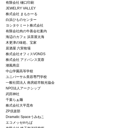
有限会社 樋口印刷
JEWELRY VALLEY
株式会社 まもかーる
白浜ひものセンター
ヨシタケミート株式会社
有限会社肉の牛善会社案内
海辺のカフェ 浜茶屋太海
木更津の味処、宝家
居酒屋 六実牧場
株式会社オフィスVONDS
株式会社 アドバンス芙蓉
潮風商店
中山学園高等学校
ユニバーサル美容専門学校
一般社団法人 南房総市観光協会
NPO法人アークシップ
武田神社
千葉らぁ麺
株式会社大平昆布
ZP倶楽部
Dramatic Spaceうみねこ
エコメッセinちば