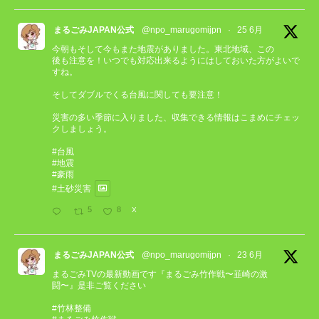
まるごみJAPAN公式
@npo_marugomijpn
·
25 6月
今朝もそして今もまた地震がありました。東北地域、この
後も注意を！いつでも対応出来るようにはしておいた方がよいで
すね。
そしてダブルでくる台風に関しても要注意！
災害の多い季節に入りました、収集できる情報はこまめにチェッ
クしましょう。
#台風
#地震
#豪雨
#土砂災害
5
8
X
まるごみJAPAN公式
@npo_marugomijpn
·
23 6月
まるごみTVの最新動画です『まるごみ竹作戦〜韮崎の激
闘〜』是非ご覧ください
#竹林整備