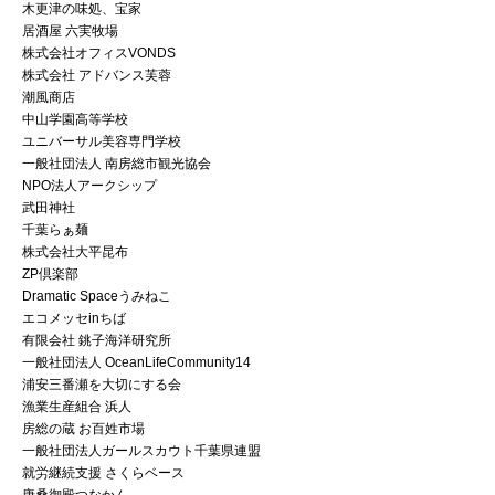
木更津の味処、宝家
居酒屋 六実牧場
株式会社オフィスVONDS
株式会社 アドバンス芙蓉
潮風商店
中山学園高等学校
ユニバーサル美容専門学校
一般社団法人 南房総市観光協会
NPO法人アークシップ
武田神社
千葉らぁ麺
株式会社大平昆布
ZP倶楽部
Dramatic Spaceうみねこ
エコメッセinちば
有限会社 銚子海洋研究所
一般社団法人 OceanLifeCommunity14
浦安三番瀬を大切にする会
漁業生産組合 浜人
房総の蔵 お百姓市場
一般社団法人ガールスカウト千葉県連盟
就労継続支援 さくらベース
唐桑御殿つなかん