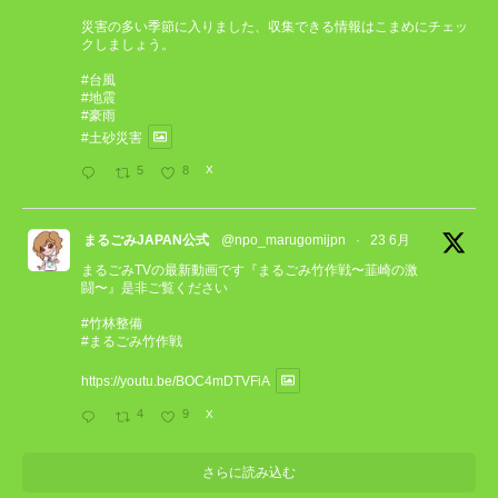
災害の多い季節に入りました、収集できる情報はこまめにチェッ
クしましょう。
#台風
#地震
#豪雨
#土砂災害
5
8
X
まるごみJAPAN公式
@npo_marugomijpn
·
23 6月
まるごみTVの最新動画です『まるごみ竹作戦〜韮崎の激
闘〜』是非ご覧ください
#竹林整備
#まるごみ竹作戦
https://youtu.be/BOC4mDTVFiA
4
9
X
さらに読み込む