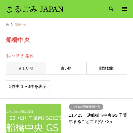
まるごみ JAPAN
検索
船橋中央
船橋中央
並べ替え条件
新しい順
古い順
閲覧数順
3件中 1〜3件を表示
ごみ拾い開催地域一覧
11／23 ⑨船橋市中央GS 千葉
県まるごとゴミ拾い’25