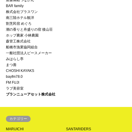
BAR family
株式会社プラスワン
南三陸ホテル観洋
割烹民宿 めぐろ
潮の香りと舟盛りの宿 後山荘
ホップ農家 小林農園
森管工株式会社
船橋市漁業協同組合
一般社団法人ピースメーカー
みはらし亭
まつ善
CHOSHI KAYAKS
bayfm78.0
FM FUJI
ラブ美容室
ブランニューアセット株式会社
カテゴリー
MARUICHI
SANTARIDERS