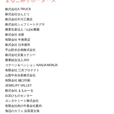
株式会社A-TRUCK
株式会社せんどう
株式会社中川工務店
株式会社シェフミートチグサ
農業生産法人 つばめ農園
株式会社 光新
有限会社 牛奥商店
株式会社 日本都市
平山防水企画株式会社
株式会社京葉エナジー
農事組合法人JAS
コテージ＆ペンション NANJA MONJA
有限会社 三共プロテクト
山梨中央水産株式会社
有限会社 樋口印刷
JEWELRY VALLEY
株式会社 まもかーる
白浜ひものセンター
ヨシタケミート株式会社
有限会社肉の牛善会社案内
海辺のカフェ 浜茶屋太海