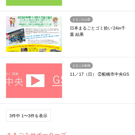
まるごみ山梨
日本まるごとゴミ拾い’24in千
葉 結果
まるごみ船橋
11／17（日） ②船橋市中央GS
3件中 1〜3件を表示
まるごみサポーターズ