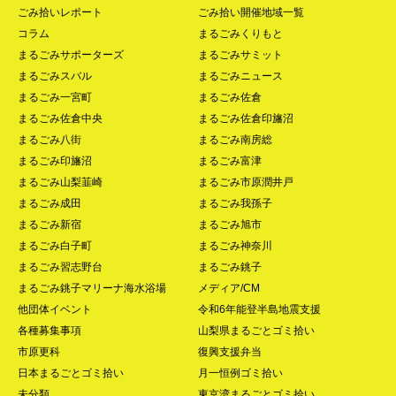
ごみ拾いレポート
ごみ拾い開催地域一覧
コラム
まるごみくりもと
まるごみサポーターズ
まるごみサミット
まるごみスバル
まるごみニュース
まるごみ一宮町
まるごみ佐倉
まるごみ佐倉中央
まるごみ佐倉印旛沼
まるごみ八街
まるごみ南房総
まるごみ印旛沼
まるごみ富津
まるごみ山梨韮崎
まるごみ市原潤井戸
まるごみ成田
まるごみ我孫子
まるごみ新宿
まるごみ旭市
まるごみ白子町
まるごみ神奈川
まるごみ習志野台
まるごみ銚子
まるごみ銚子マリーナ海水浴場
メディア/CM
他団体イベント
令和6年能登半島地震支援
各種募集事項
山梨県まるごとゴミ拾い
市原更科
復興支援弁当
日本まるごとゴミ拾い
月一恒例ゴミ拾い
未分類
東京湾まるごとゴミ拾い