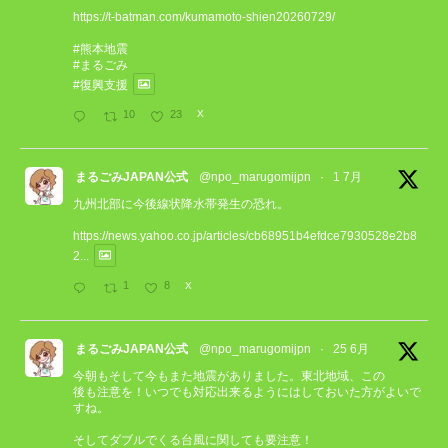
https://t-batman.com/kumamoto-shien20260729/
#熊本地震
#まるごみ
#復興支援
10
23
X
まるごみJAPAN公式
@npo_marugomijpn
·
1 7月
九州北部に今後線状降水帯発生の恐れ。
https://news.yahoo.co.jp/articles/cb68951b4efdce7930528e2b8
2...
1
8
X
まるごみJAPAN公式
@npo_marugomijpn
·
25 6月
今朝もそして今もまた地震がありました。東北地域、この
後も注意を！いつでも対応出来るようにはしておいた方がよいで
すね。
そしてダブルでくる台風に関しても要注意！