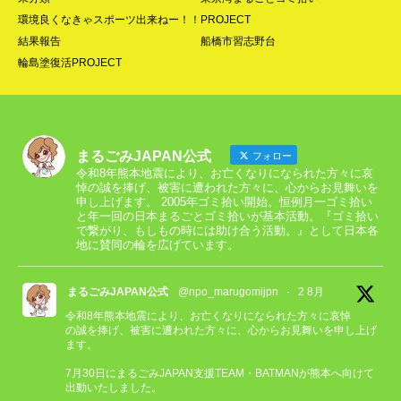
環境良くなきゃスポーツ出来ねー！！PROJECT
結果報告
船橋市習志野台
輪島塗復活PROJECT
まるごみJAPAN公式
フォロー
令和8年熊本地震により、お亡くなりになられた方々に哀
悼の誠を捧げ、被害に遭われた方々に、心からお見舞いを
申し上げます。 2005年ゴミ拾い開始。恒例月一ゴミ拾い
と年一回の日本まるごとゴミ拾いが基本活動。『ゴミ拾い
で繋がり、もしもの時には助け合う活動。』として日本各
地に賛同の輪を広げています。
まるごみJAPAN公式
@npo_marugomijpn
·
2 8月
令和8年熊本地震により、お亡くなりになられた方々に哀悼
の誠を捧げ、被害に遭われた方々に、心からお見舞いを申し上げ
ます。
7月30日にまるごみJAPAN支援TEAM・BATMANが熊本へ向けて
出動いたしました。