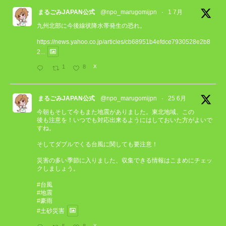
まるごみJAPAN公式
@npo_marugomijpn
·
1 7月
九州北部に今後線状降水帯発生の恐れ。
https://news.yahoo.co.jp/articles/cb68951b4efdce7930528e2b8
2...
1
8
X
まるごみJAPAN公式
@npo_marugomijpn
·
25 6月
今朝もそして今もまた地震がありました。東北地域、この
後も注意を！いつでも対応出来るようにはしておいた方がよいで
すね。
そしてダブルでくる台風に関しても要注意！
災害の多い季節に入りました、収集できる情報はこまめにチェッ
クしましょう。
#台風
#地震
#豪雨
#土砂災害
5
8
X