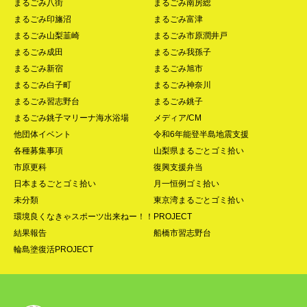
まるごみ八街
まるごみ南房総
まるごみ印旛沼
まるごみ富津
まるごみ山梨韮崎
まるごみ市原潤井戸
まるごみ成田
まるごみ我孫子
まるごみ新宿
まるごみ旭市
まるごみ白子町
まるごみ神奈川
まるごみ習志野台
まるごみ銚子
まるごみ銚子マリーナ海水浴場
メディア/CM
他団体イベント
令和6年能登半島地震支援
各種募集事項
山梨県まるごとゴミ拾い
市原更科
復興支援弁当
日本まるごとゴミ拾い
月一恒例ゴミ拾い
未分類
東京湾まるごとゴミ拾い
環境良くなきゃスポーツ出来ねー！！PROJECT
結果報告
船橋市習志野台
輪島塗復活PROJECT