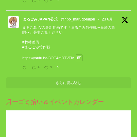
まるごみJAPAN公式
@npo_marugomijpn
·
23 6月
まるごみTVの最新動画です『まるごみ竹作戦〜韮崎の激
闘〜』是非ご覧ください
#竹林整備
#まるごみ竹作戦
https://youtu.be/BOC4mDTVFiA
4
9
X
さらに読み込む
月一ゴミ拾い＆イベントカレンダー