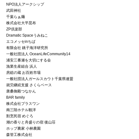
NPO法人アークシップ
武田神社
千葉らぁ麺
株式会社大平昆布
ZP倶楽部
Dramatic Spaceうみねこ
エコメッセinちば
有限会社 銚子海洋研究所
一般社団法人 OceanLifeCommunity14
浦安三番瀬を大切にする会
漁業生産組合 浜人
房総の蔵 お百姓市場
一般社団法人ガールスカウト千葉県連盟
就労継続支援 さくらベース
唐桑御殿つなかん
BAR family
株式会社プラスワン
南三陸ホテル観洋
割烹民宿 めぐろ
潮の香りと舟盛りの宿 後山荘
ホップ農家 小林農園
森管工株式会社