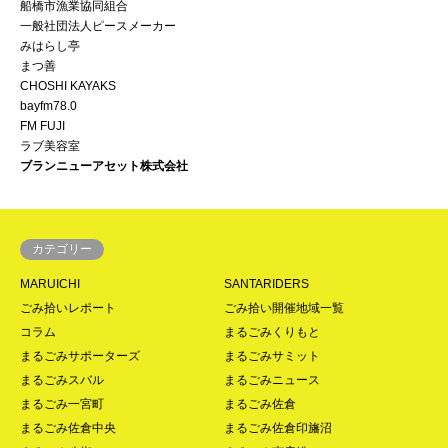
船橋市漁業協同組合
一般社団法人ピースメーカー
みはらし亭
まつ善
CHOSHI KAYAKS
bayfm78.0
FM FUJI
ラブ美容室
ブランニューアセット株式会社
カテゴリー
MARUICHI
SANTARIDERS
ごみ拾いレポート
ごみ拾い開催地域一覧
コラム
まるごみくりもと
まるごみサポーターズ
まるごみサミット
まるごみスバル
まるごみニュース
まるごみ一宮町
まるごみ佐倉
まるごみ佐倉中央
まるごみ佐倉印旛沼