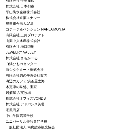
有限会社 牛奥商店
株式会社 日本都市
平山防水企画株式会社
株式会社京葉エナジー
農事組合法人JAS
コテージ＆ペンション NANJA MONJA
有限会社 三共プロテクト
山梨中央水産株式会社
有限会社 樋口印刷
JEWELRY VALLEY
株式会社 まもかーる
白浜ひものセンター
ヨシタケミート株式会社
有限会社肉の牛善会社案内
海辺のカフェ 浜茶屋太海
木更津の味処、宝家
居酒屋 六実牧場
株式会社オフィスVONDS
株式会社 アドバンス芙蓉
潮風商店
中山学園高等学校
ユニバーサル美容専門学校
一般社団法人 南房総市観光協会