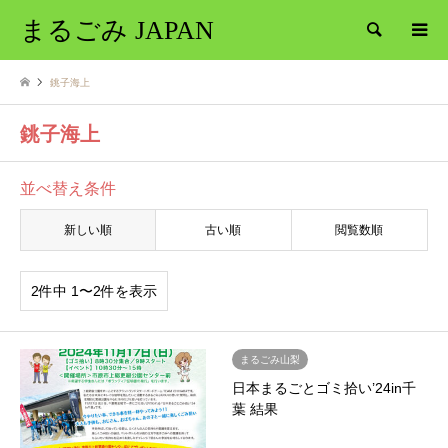
まるごみ JAPAN
検索
銚子海上
銚子海上
並べ替え条件
新しい順
古い順
閲覧数順
2件中 1〜2件を表示
まるごみ山梨
日本まるごとゴミ拾い’24in千
葉 結果