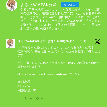
まるごみJAPAN公式
フォロー
令和8年熊本地震により、お亡くなりになられた方々に哀
悼の誠を捧げ、被害に遭われた方々に、心からお見舞いを
申し上げます。 2005年ゴミ拾い開始。恒例月一ゴミ拾い
と年一回の日本まるごとゴミ拾いが基本活動。『ゴミ拾い
で繋がり、もしもの時には助け合う活動。』として日本各
地に賛同の輪を広げています。
まるごみJAPAN公式
@npo_marugomijpn
·
2 8月
令和8年熊本地震により、お亡くなりになられた方々に哀悼
の誠を捧げ、被害に遭われた方々に、心からお見舞いを申し上げ
ます。
7月30日にまるごみJAPAN支援TEAM・BATMANが熊本へ向けて
出動いたしました。
https://t-batman.com/kumamoto-shien20260729/
#熊本地震
#まるごみ
#復興支援
10
23
X