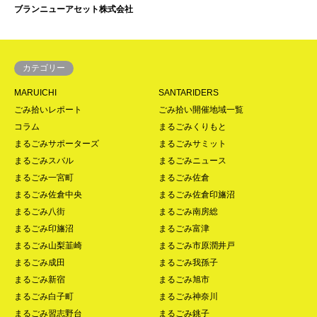
ブランニューアセット株式会社
カテゴリー
MARUICHI
SANTARIDERS
ごみ拾いレポート
ごみ拾い開催地域一覧
コラム
まるごみくりもと
まるごみサポーターズ
まるごみサミット
まるごみスバル
まるごみニュース
まるごみ一宮町
まるごみ佐倉
まるごみ佐倉中央
まるごみ佐倉印旛沼
まるごみ八街
まるごみ南房総
まるごみ印旛沼
まるごみ富津
まるごみ山梨韮崎
まるごみ市原潤井戸
まるごみ成田
まるごみ我孫子
まるごみ新宿
まるごみ旭市
まるごみ白子町
まるごみ神奈川
まるごみ習志野台
まるごみ銚子