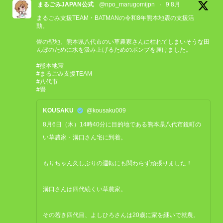
まるごみJAPAN公式
@npo_marugomijpn
·
9 8月
まるごみ支援TEAM・BATMANの令和8年熊本地震の支援活
動。
畳の聖地、熊本県八代市のい草農家さんに枯れてしまいそうな田
んぼのために水を汲み上げるためのポンプを届けました。
#熊本地震
#まるごみ支援TEAM
#八代市
#畳
KOUSAKU
@kousaku009
8月6日（木）14時40分に目的地である熊本県八代市鏡町の
い草農家・溝口さん宅に到着。
もりちゃん久しぶりの運転にも関わらず頑張りました！
溝口さんは四代続くい草農家。
その若き四代目、よしひろさんは20歳に家を継いで就農。