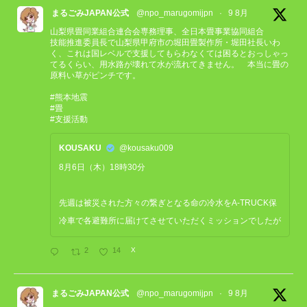
まるごみJAPAN公式
@npo_marugomijpn
·
9 8月
山梨県畳同業組合連合会専務理事、全日本畳事業協同組合
技能推進委員長で山梨県甲府市の堀田畳製作所・堀田社長いわ
く、これは国レベルで支援してもらわなくては困るとおっしゃっ
てるくらい、用水路が壊れて水が流れてきません。 本当に畳の
原料い草がピンチです。
#熊本地震
#畳
#支援活動
KOUSAKU
@kousaku009
8月6日（木）18時30分
先週は被災された方々の繋ぎとなる命の冷水をA-TRUCK保
冷車で各避難所に届けてさせていただくミッションでしたが
2
14
X
まるごみJAPAN公式
@npo_marugomijpn
·
9 8月