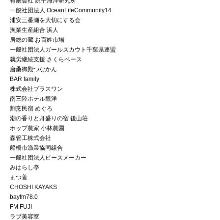
有限会社 銚子海洋研究所
一般社団法人 OceanLifeCommunity14
浦安三番瀬を大切にする会
漁業生産組合 浜人
房総の蔵 お百姓市場
一般社団法人ガールスカウト千葉県連盟
就労継続支援 さくらベース
唐桑御殿つなかん
BAR family
株式会社プラスワン
南三陸ホテル観洋
割烹民宿 めぐろ
潮の香りと舟盛りの宿 後山荘
ホップ農家 小林農園
森管工株式会社
船橋市漁業協同組合
一般社団法人ピースメーカー
みはらし亭
まつ善
CHOSHI KAYAKS
bayfm78.0
FM FUJI
ラブ美容室