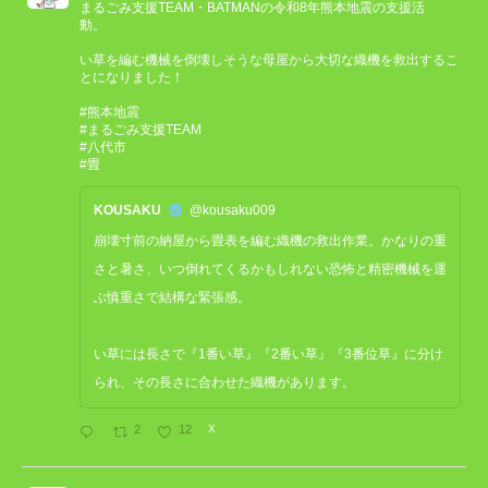
まるごみ支援TEAM・BATMANの令和8年熊本地震の支援活
動。
い草を編む機械を倒壊しそうな母屋から大切な織機を救出するこ
とになりました！
#熊本地震
#まるごみ支援TEAM
#八代市
#畳
KOUSAKU
@kousaku009
崩壊寸前の納屋から畳表を編む織機の救出作業。かなりの重
さと暑さ、いつ倒れてくるかもしれない恐怖と精密機械を運
ぶ慎重さで結構な緊張感。
い草には長さで『1番い草』『2番い草』『3番位草』に分け
られ、その長さに合わせた織機があります。
2
12
X