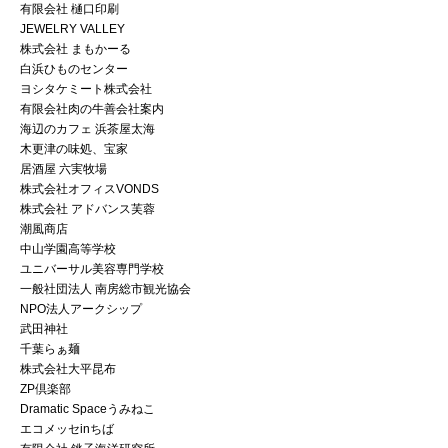
有限会社 樋口印刷
JEWELRY VALLEY
株式会社 まもかーる
白浜ひものセンター
ヨシタケミート株式会社
有限会社肉の牛善会社案内
海辺のカフェ 浜茶屋太海
木更津の味処、宝家
居酒屋 六実牧場
株式会社オフィスVONDS
株式会社 アドバンス芙蓉
潮風商店
中山学園高等学校
ユニバーサル美容専門学校
一般社団法人 南房総市観光協会
NPO法人アークシップ
武田神社
千葉らぁ麺
株式会社大平昆布
ZP倶楽部
Dramatic Spaceうみねこ
エコメッセinちば