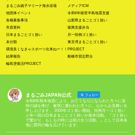
まるごみ銚子マリーナ海水浴場
メディア/CM
他団体イベント
令和6年能登半島地震支援
各種募集事項
山梨県まるごとゴミ拾い
市原更科
復興支援弁当
日本まるごとゴミ拾い
月一恒例ゴミ拾い
未分類
東京湾まるごとゴミ拾い
環境良くなきゃスポーツ出来ねー！！PROJECT
結果報告
船橋市習志野台
輪島塗復活PROJECT
まるごみJAPAN公式
フォロー
令和8年熊本地震により、お亡くなりになられた方々に哀
悼の誠を捧げ、被害に遭われた方々に、心からお見舞いを
申し上げます。 2005年ゴミ拾い開始。恒例月一ゴミ拾い
と年一回の日本まるごとゴミ拾いが基本活動。『ゴミ拾い
で繋がり、もしもの時には助け合う活動。』として日本各
地に賛同の輪を広げています。