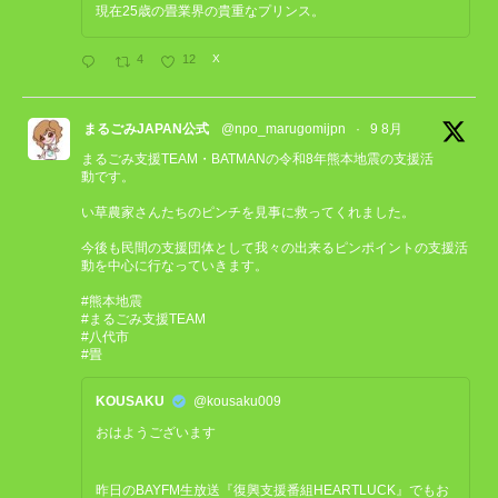
現在25歳の畳業界の貴重なプリンス。
4
12
X
まるごみJAPAN公式
@npo_marugomijpn
·
9 8月
まるごみ支援TEAM・BATMANの令和8年熊本地震の支援活
動です。
い草農家さんたちのピンチを見事に救ってくれました。
今後も民間の支援団体として我々の出来るピンポイントの支援活
動を中心に行なっていきます。
#熊本地震
#まるごみ支援TEAM
#八代市
#畳
KOUSAKU
@kousaku009
おはようございます
昨日のBAYFM生放送『復興支援番組HEARTLUCK』でもお