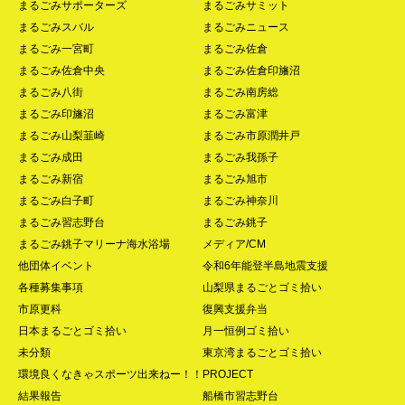
まるごみサポーターズ
まるごみサミット
まるごみスバル
まるごみニュース
まるごみ一宮町
まるごみ佐倉
まるごみ佐倉中央
まるごみ佐倉印旛沼
まるごみ八街
まるごみ南房総
まるごみ印旛沼
まるごみ富津
まるごみ山梨韮崎
まるごみ市原潤井戸
まるごみ成田
まるごみ我孫子
まるごみ新宿
まるごみ旭市
まるごみ白子町
まるごみ神奈川
まるごみ習志野台
まるごみ銚子
まるごみ銚子マリーナ海水浴場
メディア/CM
他団体イベント
令和6年能登半島地震支援
各種募集事項
山梨県まるごとゴミ拾い
市原更科
復興支援弁当
日本まるごとゴミ拾い
月一恒例ゴミ拾い
未分類
東京湾まるごとゴミ拾い
環境良くなきゃスポーツ出来ねー！！PROJECT
結果報告
船橋市習志野台