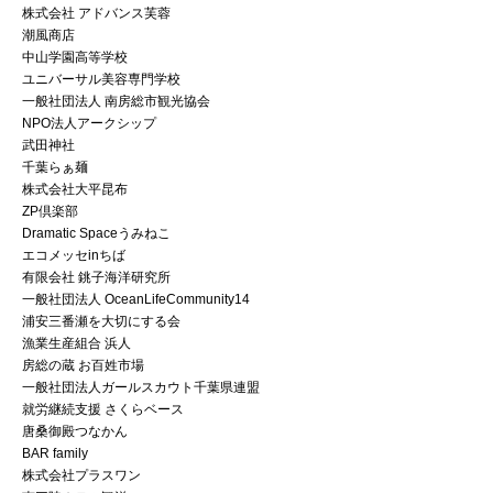
株式会社 アドバンス芙蓉
潮風商店
中山学園高等学校
ユニバーサル美容専門学校
一般社団法人 南房総市観光協会
NPO法人アークシップ
武田神社
千葉らぁ麺
株式会社大平昆布
ZP倶楽部
Dramatic Spaceうみねこ
エコメッセinちば
有限会社 銚子海洋研究所
一般社団法人 OceanLifeCommunity14
浦安三番瀬を大切にする会
漁業生産組合 浜人
房総の蔵 お百姓市場
一般社団法人ガールスカウト千葉県連盟
就労継続支援 さくらベース
唐桑御殿つなかん
BAR family
株式会社プラスワン