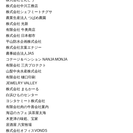
株式会社せんどう
株式会社中川工務店
株式会社シェフミートチグサ
農業生産法人 つばめ農園
株式会社 光新
有限会社 牛奥商店
株式会社 日本都市
平山防水企画株式会社
株式会社京葉エナジー
農事組合法人JAS
コテージ＆ペンション NANJA MONJA
有限会社 三共プロテクト
山梨中央水産株式会社
有限会社 樋口印刷
JEWELRY VALLEY
株式会社 まもかーる
白浜ひものセンター
ヨシタケミート株式会社
有限会社肉の牛善会社案内
海辺のカフェ 浜茶屋太海
木更津の味処、宝家
居酒屋 六実牧場
株式会社オフィスVONDS