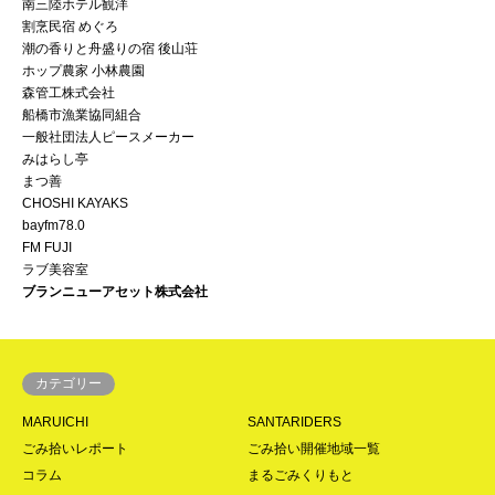
南三陸ホテル観洋
割烹民宿 めぐろ
潮の香りと舟盛りの宿 後山荘
ホップ農家 小林農園
森管工株式会社
船橋市漁業協同組合
一般社団法人ピースメーカー
みはらし亭
まつ善
CHOSHI KAYAKS
bayfm78.0
FM FUJI
ラブ美容室
ブランニューアセット株式会社
カテゴリー
MARUICHI
SANTARIDERS
ごみ拾いレポート
ごみ拾い開催地域一覧
コラム
まるごみくりもと