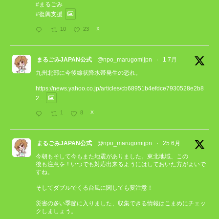
#まるごみ
#復興支援
10
23
X
まるごみJAPAN公式
@npo_marugomijpn
·
1 7月
九州北部に今後線状降水帯発生の恐れ。
https://news.yahoo.co.jp/articles/cb68951b4efdce7930528e2b8
2...
1
8
X
まるごみJAPAN公式
@npo_marugomijpn
·
25 6月
今朝もそして今もまた地震がありました。東北地域、この
後も注意を！いつでも対応出来るようにはしておいた方がよいで
すね。
そしてダブルでくる台風に関しても要注意！
災害の多い季節に入りました、収集できる情報はこまめにチェッ
クしましょう。