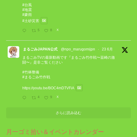
#台風
#地震
#豪雨
#土砂災害
5
8
X
まるごみJAPAN公式
@npo_marugomijpn
·
23 6月
まるごみTVの最新動画です『まるごみ竹作戦〜韮崎の激
闘〜』是非ご覧ください
#竹林整備
#まるごみ竹作戦
https://youtu.be/BOC4mDTVFiA
4
9
X
さらに読み込む
月一ゴミ拾い＆イベントカレンダー