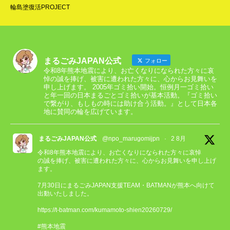
輪島塗復活PROJECT
まるごみJAPAN公式
フォロー
令和8年熊本地震により、お亡くなりになられた方々に哀
悼の誠を捧げ、被害に遭われた方々に、心からお見舞いを
申し上げます。 2005年ゴミ拾い開始。恒例月一ゴミ拾い
と年一回の日本まるごとゴミ拾いが基本活動。『ゴミ拾い
で繋がり、もしもの時には助け合う活動。』として日本各
地に賛同の輪を広げています。
まるごみJAPAN公式
@npo_marugomijpn
·
2 8月
令和8年熊本地震により、お亡くなりになられた方々に哀悼
の誠を捧げ、被害に遭われた方々に、心からお見舞いを申し上げ
ます。
7月30日にまるごみJAPAN支援TEAM・BATMANが熊本へ向けて
出動いたしました。
https://t-batman.com/kumamoto-shien20260729/
#熊本地震