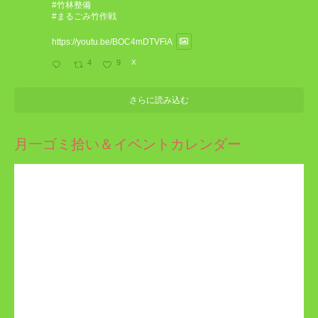
#竹林整備
#まるごみ竹作戦
https://youtu.be/BOC4mDTVFiA
4
9
X
さらに読み込む
月一ゴミ拾い＆イベントカレンダー