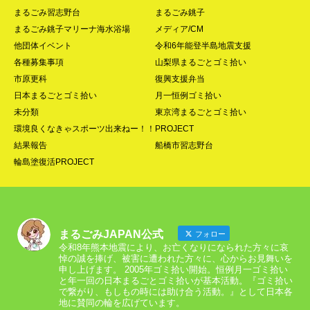
まるごみ習志野台
まるごみ銚子
まるごみ銚子マリーナ海水浴場
メディア/CM
他団体イベント
令和6年能登半島地震支援
各種募集事項
山梨県まるごとゴミ拾い
市原更科
復興支援弁当
日本まるごとゴミ拾い
月一恒例ゴミ拾い
未分類
東京湾まるごとゴミ拾い
環境良くなきゃスポーツ出来ねー！！PROJECT
結果報告
船橋市習志野台
輪島塗復活PROJECT
まるごみJAPAN公式
フォロー
令和8年熊本地震により、お亡くなりになられた方々に哀
悼の誠を捧げ、被害に遭われた方々に、心からお見舞いを
申し上げます。 2005年ゴミ拾い開始。恒例月一ゴミ拾い
と年一回の日本まるごとゴミ拾いが基本活動。『ゴミ拾い
で繋がり、もしもの時には助け合う活動。』として日本各
地に賛同の輪を広げています。