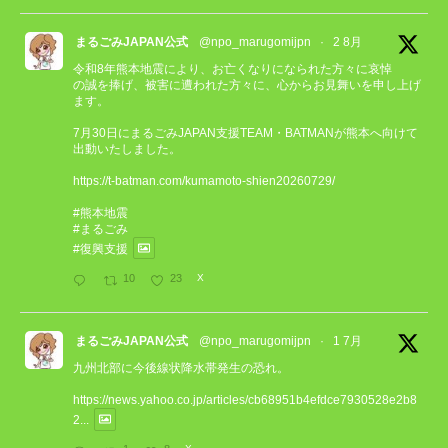
まるごみJAPAN公式
@npo_marugomijpn
·
2 8月
令和8年熊本地震により、お亡くなりになられた方々に哀悼
の誠を捧げ、被害に遭われた方々に、心からお見舞いを申し上げ
ます。
7月30日にまるごみJAPAN支援TEAM・BATMANが熊本へ向けて
出動いたしました。
https://t-batman.com/kumamoto-shien20260729/
#熊本地震
#まるごみ
#復興支援
10
23
X
まるごみJAPAN公式
@npo_marugomijpn
·
1 7月
九州北部に今後線状降水帯発生の恐れ。
https://news.yahoo.co.jp/articles/cb68951b4efdce7930528e2b8
2...