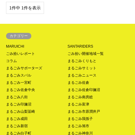
1件中 1件を表示
カテゴリー
MARUICHI
SANTARIDERS
ごみ拾いレポート
ごみ拾い開催地域一覧
コラム
まるごみくりもと
まるごみサポーターズ
まるごみサミット
まるごみスバル
まるごみニュース
まるごみ一宮町
まるごみ佐倉
まるごみ佐倉中央
まるごみ佐倉印旛沼
まるごみ八街
まるごみ南房総
まるごみ印旛沼
まるごみ富津
まるごみ山梨韮崎
まるごみ市原潤井戸
まるごみ成田
まるごみ我孫子
まるごみ新宿
まるごみ旭市
まるごみ白子町
まるごみ神奈川