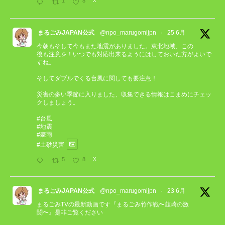
1
8
X
まるごみJAPAN公式
@npo_marugomijpn
·
25 6月
今朝もそして今もまた地震がありました。東北地域、この
後も注意を！いつでも対応出来るようにはしておいた方がよいで
すね。
そしてダブルでくる台風に関しても要注意！
災害の多い季節に入りました、収集できる情報はこまめにチェッ
クしましょう。
#台風
#地震
#豪雨
#土砂災害
5
8
X
まるごみJAPAN公式
@npo_marugomijpn
·
23 6月
まるごみTVの最新動画です『まるごみ竹作戦〜韮崎の激
闘〜』是非ご覧ください