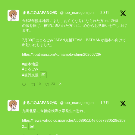
まるごみJAPAN公式
@npo_marugomijpn
·
2 8月
令和8年熊本地震により、お亡くなりになられた方々に哀悼
の誠を捧げ、被害に遭われた方々に、心からお見舞いを申し上げ
ます。
7月30日にまるごみJAPAN支援TEAM・BATMANが熊本へ向けて
出動いたしました。
https://t-batman.com/kumamoto-shien20260729/
#熊本地震
#まるごみ
#復興支援
10
23
X
まるごみJAPAN公式
@npo_marugomijpn
·
1 7月
九州北部に今後線状降水帯発生の恐れ。
https://news.yahoo.co.jp/articles/cb68951b4efdce7930528e2b8
2...