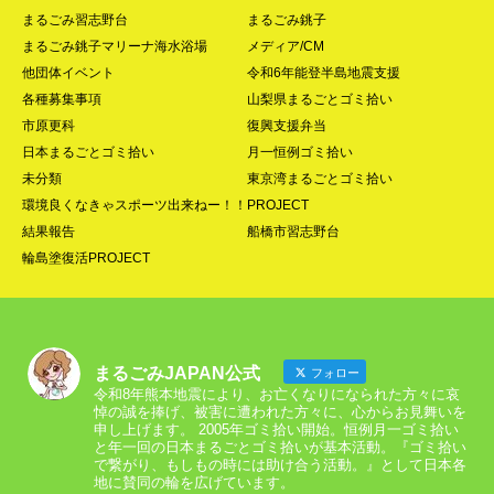
まるごみ習志野台
まるごみ銚子
まるごみ銚子マリーナ海水浴場
メディア/CM
他団体イベント
令和6年能登半島地震支援
各種募集事項
山梨県まるごとゴミ拾い
市原更科
復興支援弁当
日本まるごとゴミ拾い
月一恒例ゴミ拾い
未分類
東京湾まるごとゴミ拾い
環境良くなきゃスポーツ出来ねー！！PROJECT
結果報告
船橋市習志野台
輪島塗復活PROJECT
まるごみJAPAN公式
フォロー
令和8年熊本地震により、お亡くなりになられた方々に哀
悼の誠を捧げ、被害に遭われた方々に、心からお見舞いを
申し上げます。 2005年ゴミ拾い開始。恒例月一ゴミ拾い
と年一回の日本まるごとゴミ拾いが基本活動。『ゴミ拾い
で繋がり、もしもの時には助け合う活動。』として日本各
地に賛同の輪を広げています。