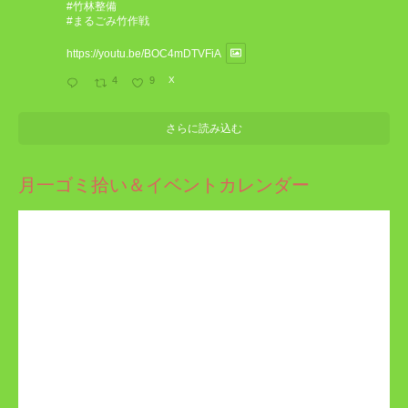
#竹林整備
#まるごみ竹作戦
https://youtu.be/BOC4mDTVFiA
4
9
X
さらに読み込む
月一ゴミ拾い＆イベントカレンダー