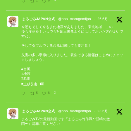
1
8
X
まるごみJAPAN公式
@npo_marugomijpn
·
25 6月
今朝もそして今もまた地震がありました。東北地域、この
後も注意を！いつでも対応出来るようにはしておいた方がよいで
すね。
そしてダブルでくる台風に関しても要注意！
災害の多い季節に入りました、収集できる情報はこまめにチェッ
クしましょう。
#台風
#地震
#豪雨
#土砂災害
5
8
X
まるごみJAPAN公式
@npo_marugomijpn
·
23 6月
まるごみTVの最新動画です『まるごみ竹作戦〜韮崎の激
闘〜』是非ご覧ください