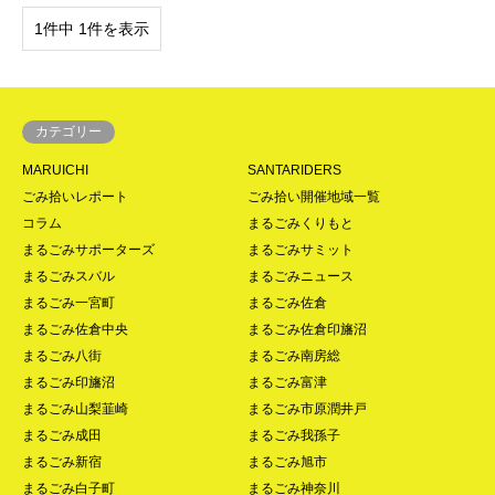
1件中 1件を表示
カテゴリー
MARUICHI
SANTARIDERS
ごみ拾いレポート
ごみ拾い開催地域一覧
コラム
まるごみくりもと
まるごみサポーターズ
まるごみサミット
まるごみスバル
まるごみニュース
まるごみ一宮町
まるごみ佐倉
まるごみ佐倉中央
まるごみ佐倉印旛沼
まるごみ八街
まるごみ南房総
まるごみ印旛沼
まるごみ富津
まるごみ山梨韮崎
まるごみ市原潤井戸
まるごみ成田
まるごみ我孫子
まるごみ新宿
まるごみ旭市
まるごみ白子町
まるごみ神奈川