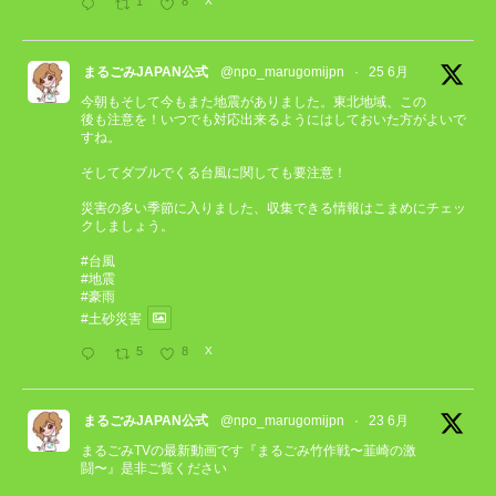
1
8
X
まるごみJAPAN公式
@npo_marugomijpn
·
25 6月
今朝もそして今もまた地震がありました。東北地域、この
後も注意を！いつでも対応出来るようにはしておいた方がよいで
すね。
そしてダブルでくる台風に関しても要注意！
災害の多い季節に入りました、収集できる情報はこまめにチェッ
クしましょう。
#台風
#地震
#豪雨
#土砂災害
5
8
X
まるごみJAPAN公式
@npo_marugomijpn
·
23 6月
まるごみTVの最新動画です『まるごみ竹作戦〜韮崎の激
闘〜』是非ご覧ください