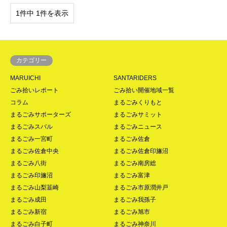
1件中 1件を表示
カテゴリー
MARUICHI
SANTARIDERS
ごみ拾いレポート
ごみ拾い開催地域一覧
コラム
まるごみくりもと
まるごみサポーターズ
まるごみサミット
まるごみスバル
まるごみニュース
まるごみ一宮町
まるごみ佐倉
まるごみ佐倉中央
まるごみ佐倉印旛沼
まるごみ八街
まるごみ南房総
まるごみ印旛沼
まるごみ富津
まるごみ山梨韮崎
まるごみ市原潤井戸
まるごみ成田
まるごみ我孫子
まるごみ新宿
まるごみ旭市
まるごみ白子町
まるごみ神奈川