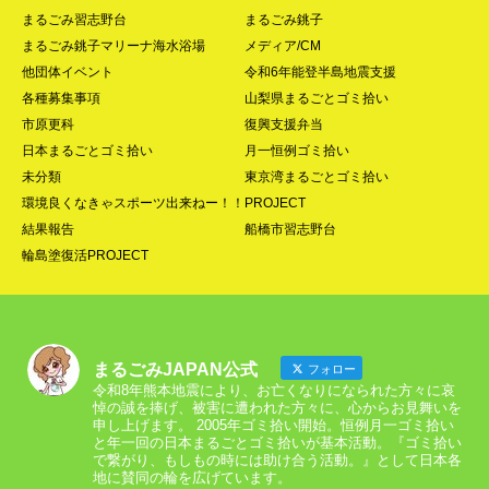
まるごみ習志野台
まるごみ銚子
まるごみ銚子マリーナ海水浴場
メディア/CM
他団体イベント
令和6年能登半島地震支援
各種募集事項
山梨県まるごとゴミ拾い
市原更科
復興支援弁当
日本まるごとゴミ拾い
月一恒例ゴミ拾い
未分類
東京湾まるごとゴミ拾い
環境良くなきゃスポーツ出来ねー！！PROJECT
結果報告
船橋市習志野台
輪島塗復活PROJECT
まるごみJAPAN公式
フォロー
令和8年熊本地震により、お亡くなりになられた方々に哀
悼の誠を捧げ、被害に遭われた方々に、心からお見舞いを
申し上げます。 2005年ゴミ拾い開始。恒例月一ゴミ拾い
と年一回の日本まるごとゴミ拾いが基本活動。『ゴミ拾い
で繋がり、もしもの時には助け合う活動。』として日本各
地に賛同の輪を広げています。