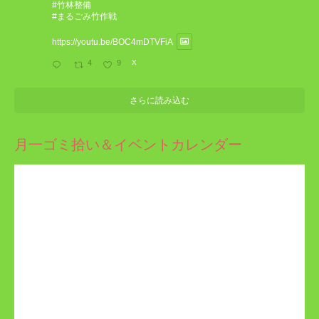
#竹林整備
#まるごみ竹作戦
https://youtu.be/BOC4mDTVFiA
4
9
X
さらに読み込む
月一ゴミ拾い＆イベントカレンダー