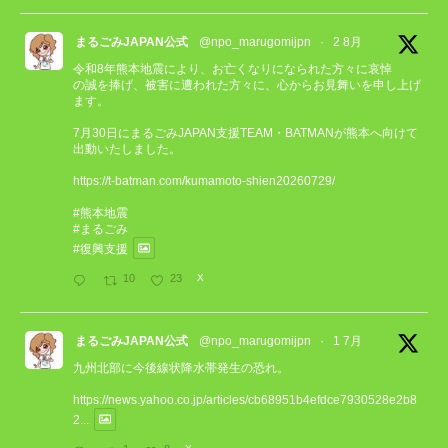
まるごみJAPAN公式
@npo_marugomijpn
·
2 8月
令和8年熊本地震により、お亡くなりになられた方々に哀悼
の誠を捧げ、被害に遭われた方々に、心からお見舞いを申し上げ
ます。
7月30日にまるごみJAPAN支援TEAM・BATMANが熊本へ向けて
出動いたしました。
https://t-batman.com/kumamoto-shien20260729/
#熊本地震
#まるごみ
#復興支援
10
23
X
まるごみJAPAN公式
@npo_marugomijpn
·
1 7月
九州北部に今後線状降水帯発生の恐れ。
https://news.yahoo.co.jp/articles/cb68951b4efdce7930528e2b8
2...