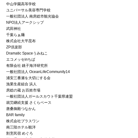
中山学園高等学校
ユニバーサル美容専門学校
一般社団法人 南房総市観光協会
NPO法人アークシップ
武田神社
千葉らぁ麺
株式会社大平昆布
ZP倶楽部
Dramatic Spaceうみねこ
エコメッセinちば
有限会社 銚子海洋研究所
一般社団法人 OceanLifeCommunity14
浦安三番瀬を大切にする会
漁業生産組合 浜人
房総の蔵 お百姓市場
一般社団法人ガールスカウト千葉県連盟
就労継続支援 さくらベース
唐桑御殿つなかん
BAR family
株式会社プラスワン
南三陸ホテル観洋
割烹民宿 めぐろ