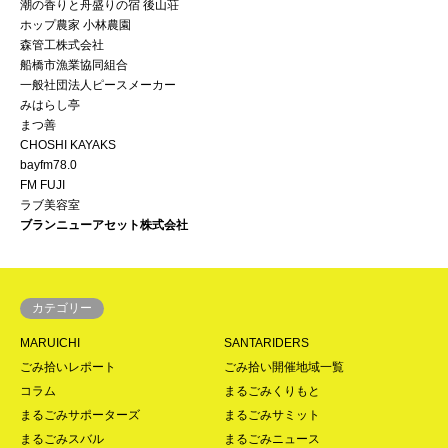
潮の香りと舟盛りの宿 後山荘
ホップ農家 小林農園
森管工株式会社
船橋市漁業協同組合
一般社団法人ピースメーカー
みはらし亭
まつ善
CHOSHI KAYAKS
bayfm78.0
FM FUJI
ラブ美容室
ブランニューアセット株式会社
カテゴリー
MARUICHI
SANTARIDERS
ごみ拾いレポート
ごみ拾い開催地域一覧
コラム
まるごみくりもと
まるごみサポーターズ
まるごみサミット
まるごみスバル
まるごみニュース