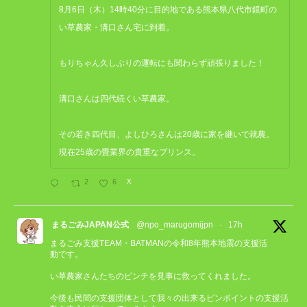
8月6日（木）14時40分に目的地である熊本県八代市鏡町の
い草農家・溝口さん宅に到着。
もりちゃん久しぶりの運転にも関わらず頑張りました！
溝口さんは四代続くい草農家。
その若き四代目、よしひろさんは20歳に家を継いで就農。
現在25歳の畳業界の貴重なプリンス。
2
6
X
まるごみJAPAN公式
@npo_marugomijpn
·
17h
まるごみ支援TEAM・BATMANの令和8年熊本地震の支援活
動です。
い草農家さんたちのピンチを見事に救ってくれました。
今後も民間の支援団体として我々の出来るピンポイントの支援活