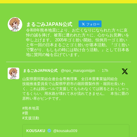
まるごみJAPAN公式
フォロー
令和8年熊本地震により、お亡くなりになられた方々に哀
悼の誠を捧げ、被害に遭われた方々に、心からお見舞いを
申し上げます。 2005年ゴミ拾い開始。恒例月一ゴミ拾い
と年一回の日本まるごとゴミ拾いが基本活動。『ゴミ拾い
で繋がり、もしもの時には助け合う活動。』として日本各
地に賛同の輪を広げています。
まるごみJAPAN公式
@npo_marugomijpn
·
17h
山梨県畳同業組合連合会専務理事、全日本畳事業協同組合
技能推進委員長で山梨県甲府市の堀田畳製作所・堀田社長いわ
く、これは国レベルで支援してもらわなくては困るとおっしゃっ
てるくらい、用水路が壊れて水が流れてきません。 本当に畳の
原料い草がピンチです。
#熊本地震
#畳
#支援活動
KOUSAKU
@kousaku009