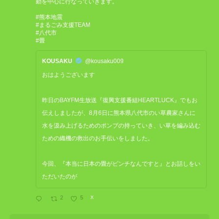
動を中心に行なっていきます。
#熊本地震
#まるごみ支援TEAM
#八代市
#畳
KOUSAKU
@kousaku009
おはようございます
昨日のBAYFM生放送『復興支援番組HEARTLUCK』でもお
伝えしましたが、8月6日に熊本県八代市のい草農家さんに
水を汲み上げるためのポンプの持っていき、い草を編み込む
ための織機の救出のお手伝いをしました。
今回、『本当に日本の畳がピンチなんですと』とお話しをい
ただいたのが
2
5
X