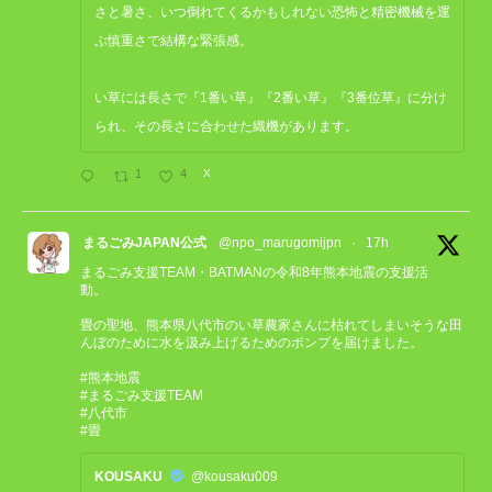
さと暑さ、いつ倒れてくるかもしれない恐怖と精密機械を運
ぶ慎重さで結構な緊張感。
い草には長さで『1番い草』『2番い草』『3番位草』に分け
られ、その長さに合わせた織機があります。
1
4
X
まるごみJAPAN公式
@npo_marugomijpn
·
17h
まるごみ支援TEAM・BATMANの令和8年熊本地震の支援活
動。
畳の聖地、熊本県八代市のい草農家さんに枯れてしまいそうな田
んぼのために水を汲み上げるためのポンプを届けました。
#熊本地震
#まるごみ支援TEAM
#八代市
#畳
KOUSAKU
@kousaku009