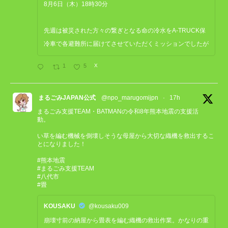
8月6日（木）18時30分
先週は被災された方々の繋ぎとなる命の冷水をA-TRUCK保
冷車で各避難所に届けてさせていただくミッションでしたが
1
5
X
まるごみJAPAN公式
@npo_marugomijpn
·
17h
まるごみ支援TEAM・BATMANの令和8年熊本地震の支援活
動。
い草を編む機械を倒壊しそうな母屋から大切な織機を救出するこ
とになりました！
#熊本地震
#まるごみ支援TEAM
#八代市
#畳
KOUSAKU
@kousaku009
崩壊寸前の納屋から畳表を編む織機の救出作業。かなりの重