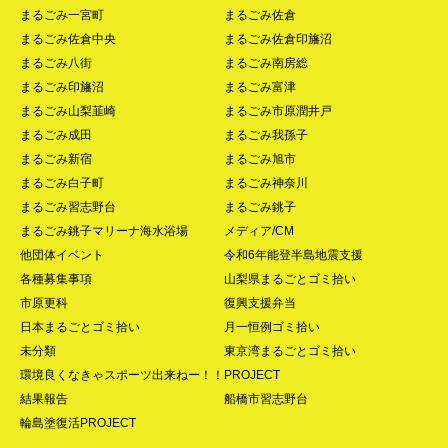
まるごみ一宮町
まるごみ佐倉
まるごみ佐倉中央
まるごみ佐倉印旛沼
まるごみ八街
まるごみ南房総
まるごみ印旛沼
まるごみ富津
まるごみ山梨韮崎
まるごみ市原潤井戸
まるごみ成田
まるごみ我孫子
まるごみ新宿
まるごみ旭市
まるごみ白子町
まるごみ神奈川
まるごみ習志野台
まるごみ銚子
まるごみ銚子マリーナ海水浴場
メディア/CM
他団体イベント
令和6年能登半島地震支援
各種募集事項
山梨県まるごとゴミ拾い
市原更科
復興支援弁当
日本まるごとゴミ拾い
月一恒例ゴミ拾い
未分類
東京湾まるごとゴミ拾い
環境良くなきゃスポーツ出来ねー！！PROJECT
結果報告
船橋市習志野台
輪島塗復活PROJECT