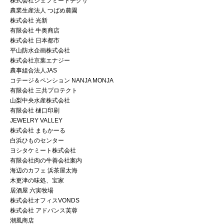
株式会社シェフミートチグサ
農業生産法人 つばめ農園
株式会社 光新
有限会社 牛奥商店
株式会社 日本都市
平山防水企画株式会社
株式会社京葉エナジー
農事組合法人JAS
コテージ＆ペンション NANJA MONJA
有限会社 三共プロテクト
山梨中央水産株式会社
有限会社 樋口印刷
JEWELRY VALLEY
株式会社 まもかーる
白浜ひものセンター
ヨシタケミート株式会社
有限会社肉の牛善会社案内
海辺のカフェ 浜茶屋太海
木更津の味処、宝家
居酒屋 六実牧場
株式会社オフィスVONDS
株式会社 アドバンス芙蓉
潮風商店