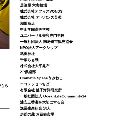
居酒屋 六実牧場
株式会社オフィスVONDS
株式会社 アドバンス芙蓉
潮風商店
中山学園高等学校
ユニバーサル美容専門学校
一般社団法人 南房総市観光協会
NPO法人アークシップ
武田神社
千葉らぁ麺
株式会社大平昆布
ZP倶楽部
Dramatic Spaceうみねこ
エコメッセinちば
でもら
有限会社 銚子海洋研究所
一般社団法人 OceanLifeCommunity14
浦安三番瀬を大切にする会
漁業生産組合 浜人
房総の蔵 お百姓市場