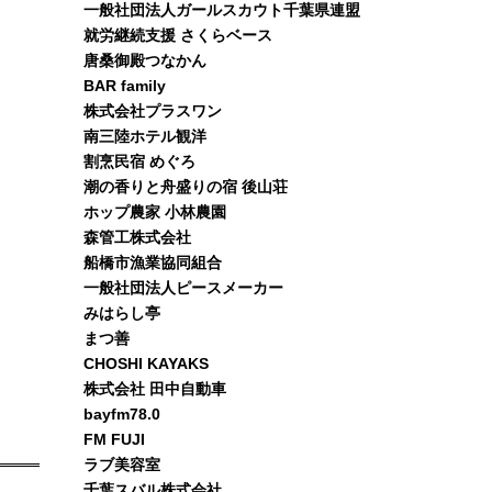
一般社団法人ガールスカウト千葉県連盟
就労継続支援 さくらベース
唐桑御殿つなかん
BAR family
株式会社プラスワン
南三陸ホテル観洋
割烹民宿 めぐろ
潮の香りと舟盛りの宿 後山荘
ホップ農家 小林農園
森管工株式会社
船橋市漁業協同組合
一般社団法人ピースメーカー
みはらし亭
まつ善
CHOSHI KAYAKS
株式会社 田中自動車
bayfm78.0
FM FUJI
ラブ美容室
千葉スバル株式会社