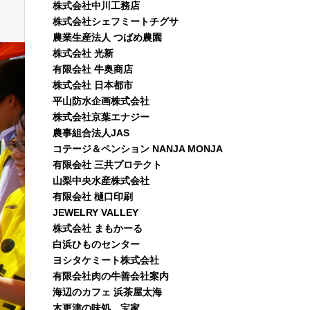
株式会社中川工務店
株式会社シェフミートチグサ
農業生産法人 つばめ農園
株式会社 光新
有限会社 牛奥商店
株式会社 日本都市
平山防水企画株式会社
株式会社京葉エナジー
農事組合法人JAS
コテージ＆ペンション NANJA MONJA
有限会社 三共プロテクト
山梨中央水産株式会社
有限会社 樋口印刷
JEWELRY VALLEY
株式会社 まもかーる
白浜ひものセンター
ヨシタケミート株式会社
有限会社肉の牛善会社案内
海辺のカフェ 浜茶屋太海
木更津の味処、宝家