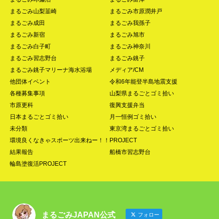
まるごみ山梨韮崎
まるごみ市原潤井戸
まるごみ成田
まるごみ我孫子
まるごみ新宿
まるごみ旭市
まるごみ白子町
まるごみ神奈川
まるごみ習志野台
まるごみ銚子
まるごみ銚子マリーナ海水浴場
メディア/CM
他団体イベント
令和6年能登半島地震支援
各種募集事項
山梨県まるごとゴミ拾い
市原更科
復興支援弁当
日本まるごとゴミ拾い
月一恒例ゴミ拾い
未分類
東京湾まるごとゴミ拾い
環境良くなきゃスポーツ出来ねー！！PROJECT
結果報告
船橋市習志野台
輪島塗復活PROJECT
まるごみJAPAN公式
フォロー