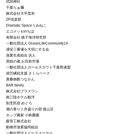
武田神社
千葉らぁ麺
株式会社大平昆布
ZP倶楽部
Dramatic Spaceうみねこ
エコメッセinちば
有限会社 銚子海洋研究所
一般社団法人 OceanLifeCommunity14
浦安三番瀬を大切にする会
漁業生産組合 浜人
房総の蔵 お百姓市場
一般社団法人ガールスカウト千葉県連盟
就労継続支援 さくらベース
唐桑御殿つなかん
BAR family
株式会社プラスワン
南三陸ホテル観洋
割烹民宿 めぐろ
潮の香りと舟盛りの宿 後山荘
ホップ農家 小林農園
森管工株式会社
船橋市漁業協同組合
一般社団法人ピースメーカー