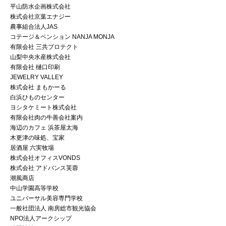
平山防水企画株式会社
株式会社京葉エナジー
農事組合法人JAS
コテージ＆ペンション NANJA MONJA
有限会社 三共プロテクト
山梨中央水産株式会社
有限会社 樋口印刷
JEWELRY VALLEY
株式会社 まもかーる
白浜ひものセンター
ヨシタケミート株式会社
有限会社肉の牛善会社案内
海辺のカフェ 浜茶屋太海
木更津の味処、宝家
居酒屋 六実牧場
株式会社オフィスVONDS
株式会社 アドバンス芙蓉
潮風商店
中山学園高等学校
ユニバーサル美容専門学校
一般社団法人 南房総市観光協会
NPO法人アークシップ