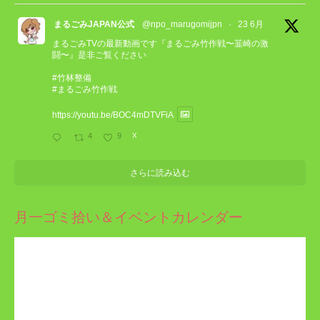
まるごみJAPAN公式
@npo_marugomijpn
·
23 6月
まるごみTVの最新動画です『まるごみ竹作戦〜韮崎の激
闘〜』是非ご覧ください
#竹林整備
#まるごみ竹作戦
https://youtu.be/BOC4mDTVFiA
4
9
X
さらに読み込む
月一ゴミ拾い＆イベントカレンダー