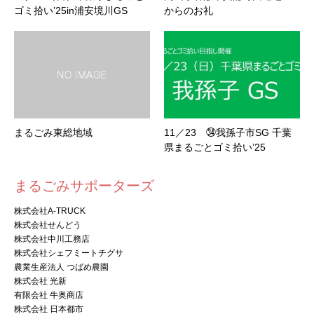
ゴミ拾い’25in浦安境川GS
からのお礼
まるごみ東総地域
11／23 ㉞我孫子市SG 千葉
県まるごとゴミ拾い’25
まるごみサポーターズ
株式会社A-TRUCK
株式会社せんどう
株式会社中川工務店
株式会社シェフミートチグサ
農業生産法人 つばめ農園
株式会社 光新
有限会社 牛奥商店
株式会社 日本都市