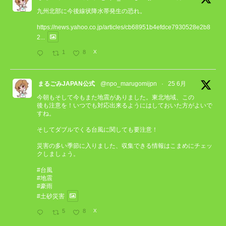
九州北部に今後線状降水帯発生の恐れ。
https://news.yahoo.co.jp/articles/cb68951b4efdce7930528e2b8
2...
1
8
X
まるごみJAPAN公式
@npo_marugomijpn
·
25 6月
今朝もそして今もまた地震がありました。東北地域、この
後も注意を！いつでも対応出来るようにはしておいた方がよいで
すね。
そしてダブルでくる台風に関しても要注意！
災害の多い季節に入りました、収集できる情報はこまめにチェッ
クしましょう。
#台風
#地震
#豪雨
#土砂災害
5
8
X