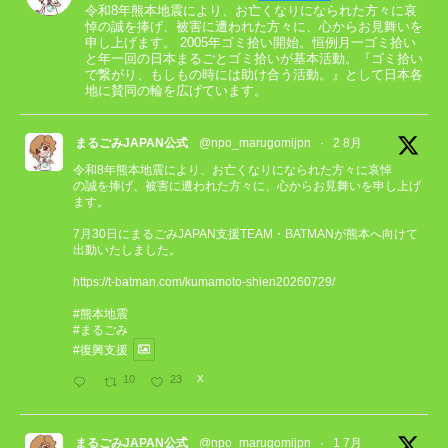
令和8年熊本地震により、お亡くなりになられた方々に哀
悼の誠を捧げ、被害に遭われた方々に、心からお見舞いを
申し上げます。 2005年ゴミ拾い開始。恒例月一ゴミ拾い
と年一回の日本まるごとゴミ拾いが基本活動。『ゴミ拾い
で繋がり、もしもの時には助け合う活動。』として日本各
地に賛同の輪を広げています。
まるごみJAPAN公式
@npo_marugomijpn
·
2 8月
令和8年熊本地震により、お亡くなりになられた方々に哀悼
の誠を捧げ、被害に遭われた方々に、心からお見舞いを申し上げ
ます。
7月30日にまるごみJAPAN支援TEAM・BATMANが熊本へ向けて
出動いたしました。
https://t-batman.com/kumamoto-shien20260729/
#熊本地震
#まるごみ
#復興支援
10
23
X
まるごみJAPAN公式
@npo_marugomijpn
·
1 7月