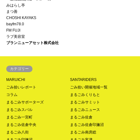
みはらし亭
まつ善
CHOSHI KAYAKS
bayfm78.0
FM FUJI
ラブ美容室
ブランニューアセット株式会社
カテゴリー
MARUICHI
SANTARIDERS
ごみ拾いレポート
ごみ拾い開催地域一覧
コラム
まるごみくりもと
まるごみサポーターズ
まるごみサミット
まるごみスバル
まるごみニュース
まるごみ一宮町
まるごみ佐倉
まるごみ佐倉中央
まるごみ佐倉印旛沼
まるごみ八街
まるごみ南房総
まるごみ印旛沼
まるごみ富津