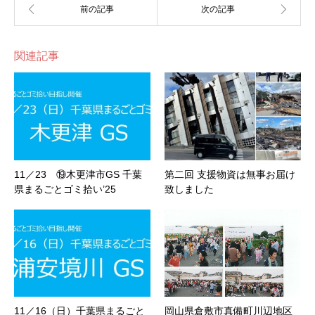
関連記事
11／23 ⑲木更津市GS 千葉
第二回 支援物資は無事お届け
県まるごとゴミ拾い’25
致しました
11／16（日）千葉県まるごと
岡山県倉敷市真備町川辺地区