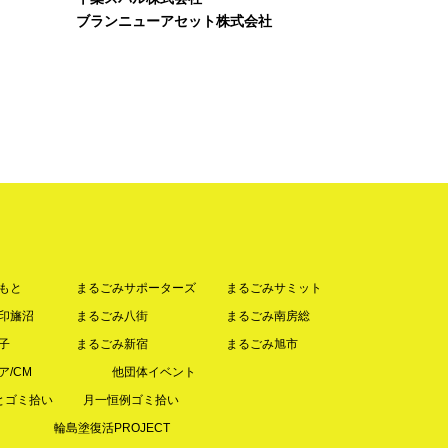
ブランニューアセット株式会社
もと
まるごみサポーターズ
まるごみサミット
印旛沼
まるごみ八街
まるごみ南房総
子
まるごみ新宿
まるごみ旭市
ア/CM
他団体イベント
とゴミ拾い
月一恒例ゴミ拾い
輪島塗復活PROJECT