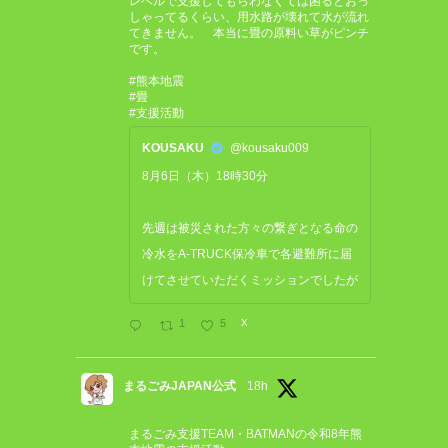
レベルで支援してもらわなくては困るとおっ
しゃってるくらい、用水路が壊れて水が流れ
てきません。 本当に畳の原料い草がピンチ
です。
#熊本地震
#畳
#支援活動
KOUSAKU
@kousaku009
8月6日（木）18時30分
先週は被災された方々の繋ぎとなる命の
冷水をA-TRUCK保冷車で各避難所に届
けてさせていただくミッションでしたが
1
5
X
まるごみJAPAN公式
18h
まるごみ支援TEAM・BATMANの令和8年熊