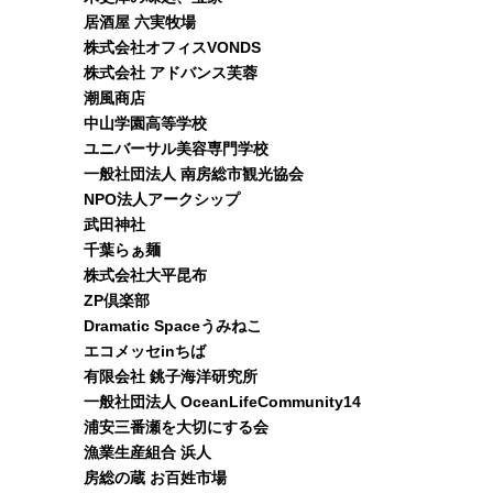
居酒屋 六実牧場
株式会社オフィスVONDS
株式会社 アドバンス芙蓉
潮風商店
中山学園高等学校
ユニバーサル美容専門学校
一般社団法人 南房総市観光協会
NPO法人アークシップ
武田神社
千葉らぁ麺
株式会社大平昆布
ZP倶楽部
Dramatic Spaceうみねこ
エコメッセinちば
有限会社 銚子海洋研究所
一般社団法人 OceanLifeCommunity14
浦安三番瀬を大切にする会
漁業生産組合 浜人
房総の蔵 お百姓市場