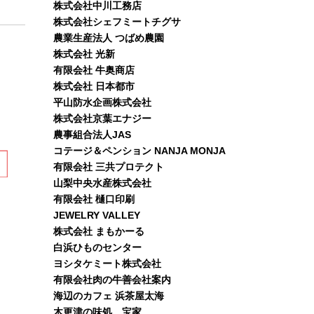
株式会社中川工務店
株式会社シェフミートチグサ
農業生産法人 つばめ農園
株式会社 光新
有限会社 牛奥商店
株式会社 日本都市
平山防水企画株式会社
株式会社京葉エナジー
農事組合法人JAS
コテージ＆ペンション NANJA MONJA
有限会社 三共プロテクト
山梨中央水産株式会社
有限会社 樋口印刷
JEWELRY VALLEY
株式会社 まもかーる
白浜ひものセンター
ヨシタケミート株式会社
有限会社肉の牛善会社案内
海辺のカフェ 浜茶屋太海
木更津の味処、宝家