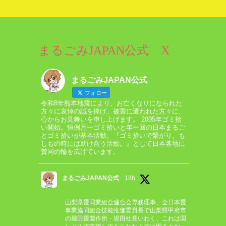
まるごみJAPAN公式 X
まるごみJAPAN公式
フォロー
令和8年熊本地震により、お亡くなりになられた
方々に哀悼の誠を捧げ、被害に遭われた方々に、
心からお見舞いを申し上げます。 2005年ゴミ拾
い開始。恒例月一ゴミ拾いと年一回の日本まるご
とゴミ拾いが基本活動。『ゴミ拾いで繋がり、も
しもの時には助け合う活動。』として日本各地に
賛同の輪を広げています。
まるごみJAPAN公式
18h
山梨県畳同業組合連合会専務理事、全日本畳
事業協同組合技能推進委員長で山梨県甲府市
の堀田畳製作所・堀田社長いわく、これは国