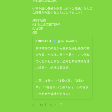
本地震の支援活動。
い草を編む機械を倒壊しそうな母屋から大切
な織機を救出することになりました！
#熊本地震
#まるごみ支援TEAM
#八代市
#畳
KOUSAKU
@kousaku009
崩壊寸前の納屋から畳表を編む織機の救
出作業。かなりの重さと暑さ、いつ倒れ
てくるかもしれない恐怖と精密機械を運
ぶ慎重さで結構な緊張感。
い草には長さで『1番い草』『2番い
草』『3番位草』に分けられ、その長さ
に合わせた織機があります。
1
4
X