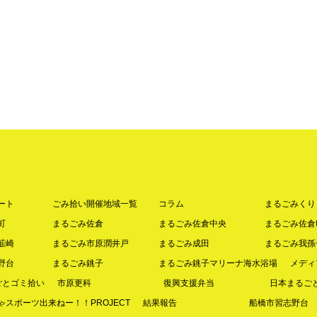
ート
ごみ拾い開催地域一覧
コラム
まるごみくり
町
まるごみ佐倉
まるごみ佐倉中央
まるごみ佐倉
韮崎
まるごみ市原潤井戸
まるごみ成田
まるごみ我孫
野台
まるごみ銚子
まるごみ銚子マリーナ海水浴場
メディ
ごとゴミ拾い
市原更科
復興支援弁当
日本まるご
スポーツ出来ねー！！PROJECT
結果報告
船橋市習志野台