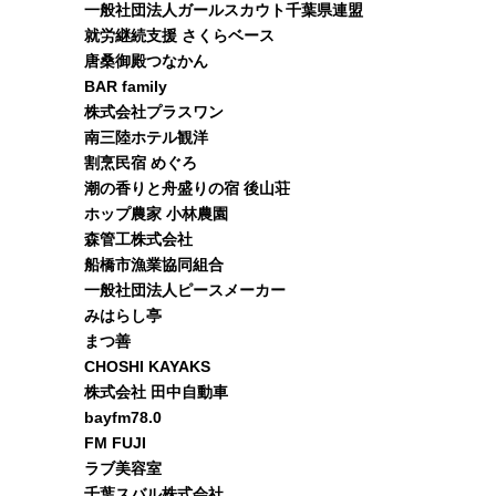
一般社団法人ガールスカウト千葉県連盟
就労継続支援 さくらベース
唐桑御殿つなかん
BAR family
株式会社プラスワン
南三陸ホテル観洋
割烹民宿 めぐろ
潮の香りと舟盛りの宿 後山荘
ホップ農家 小林農園
森管工株式会社
船橋市漁業協同組合
一般社団法人ピースメーカー
みはらし亭
まつ善
CHOSHI KAYAKS
株式会社 田中自動車
bayfm78.0
FM FUJI
ラブ美容室
千葉スバル株式会社