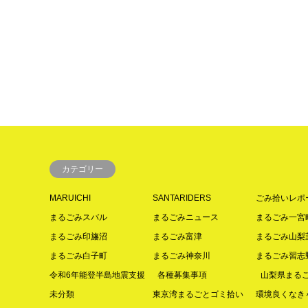
カテゴリー
MARUICHI
SANTARIDERS
ごみ拾いレポ
まるごみスバル
まるごみニュース
まるごみ一宮
まるごみ印旛沼
まるごみ富津
まるごみ山梨
まるごみ白子町
まるごみ神奈川
まるごみ習志
令和6年能登半島地震支援
各種募集事項
山梨県まる
未分類
東京湾まるごとゴミ拾い
環境良くなきゃ