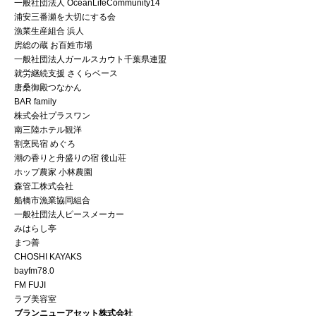
一般社団法人 OceanLifeCommunity14
浦安三番瀬を大切にする会
漁業生産組合 浜人
房総の蔵 お百姓市場
一般社団法人ガールスカウト千葉県連盟
就労継続支援 さくらベース
唐桑御殿つなかん
BAR family
株式会社プラスワン
南三陸ホテル観洋
割烹民宿 めぐろ
潮の香りと舟盛りの宿 後山荘
ホップ農家 小林農園
森管工株式会社
船橋市漁業協同組合
一般社団法人ピースメーカー
みはらし亭
まつ善
CHOSHI KAYAKS
bayfm78.0
FM FUJI
ラブ美容室
ブランニューアセット株式会社