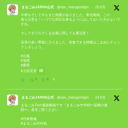
まるごみJAPAN公式
@npo_marugomijpn
·
25 6月
今朝もそして今もまた地震がありました。東北地域、この
後も注意を！いつでも対応出来るようにはしておいた方がよいで
すね。
そしてダブルでくる台風に関しても要注意！
災害の多い季節に入りました、収集できる情報はこまめにチェッ
クしましょう。
#台風
#地震
#豪雨
#土砂災害
5
8
X
まるごみJAPAN公式
@npo_marugomijpn
·
23 6月
まるごみTVの最新動画です『まるごみ竹作戦〜韮崎の激
闘〜』是非ご覧ください
#竹林整備
#まるごみ竹作戦