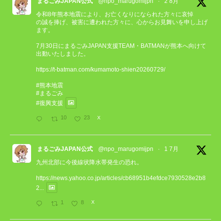
まるごみJAPAN公式
@npo_marugomijpn
·
2 8月
令和8年熊本地震により、お亡くなりになられた方々に哀悼
の誠を捧げ、被害に遭われた方々に、心からお見舞いを申し上げ
ます。
7月30日にまるごみJAPAN支援TEAM・BATMANが熊本へ向けて
出動いたしました。
https://t-batman.com/kumamoto-shien20260729/
#熊本地震
#まるごみ
#復興支援
10
23
X
まるごみJAPAN公式
@npo_marugomijpn
·
1 7月
九州北部に今後線状降水帯発生の恐れ。
https://news.yahoo.co.jp/articles/cb68951b4efdce7930528e2b8
2...
1
8
X