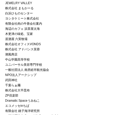
JEWELRY VALLEY
株式会社 まもかーる
白浜ひものセンター
ヨシタケミート株式会社
有限会社肉の牛善会社案内
海辺のカフェ 浜茶屋太海
木更津の味処、宝家
居酒屋 六実牧場
株式会社オフィスVONDS
株式会社 アドバンス芙蓉
潮風商店
中山学園高等学校
ユニバーサル美容専門学校
一般社団法人 南房総市観光協会
NPO法人アークシップ
武田神社
千葉らぁ麺
株式会社大平昆布
ZP倶楽部
Dramatic Spaceうみねこ
エコメッセinちば
有限会社 銚子海洋研究所