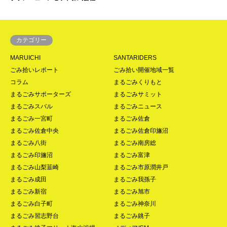
カテゴリー
MARUICHI
SANTARIDERS
ごみ拾いレポート
ごみ拾い開催地域一覧
コラム
まるごみくりもと
まるごみサポーターズ
まるごみサミット
まるごみスバル
まるごみニュース
まるごみ一宮町
まるごみ佐倉
まるごみ佐倉中央
まるごみ佐倉印旛沼
まるごみ八街
まるごみ南房総
まるごみ印旛沼
まるごみ富津
まるごみ山梨韮崎
まるごみ市原潤井戸
まるごみ成田
まるごみ我孫子
まるごみ新宿
まるごみ旭市
まるごみ白子町
まるごみ神奈川
まるごみ習志野台
まるごみ銚子