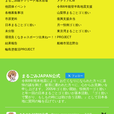
まるごみ銚子マリーナ海水浴場
メディア/CM
他団体イベント
令和6年能登半島地震支援
各種募集事項
山梨県まるごとゴミ拾い
市原更科
復興支援弁当
日本まるごとゴミ拾い
月一恒例ゴミ拾い
未分類
東京湾まるごとゴミ拾い
環境良くなきゃスポーツ出来ねー！！PROJECT
結果報告
船橋市習志野台
輪島塗復活PROJECT
まるごみJAPAN公式
フォロー
令和8年熊本地震により、お亡くなりになられた方々に哀
悼の誠を捧げ、被害に遭われた方々に、心からお見舞いを
申し上げます。 2005年ゴミ拾い開始。恒例月一ゴミ拾い
と年一回の日本まるごとゴミ拾いが基本活動。『ゴミ拾い
で繋がり、もしもの時には助け合う活動。』として日本各
地に賛同の輪を広げています。