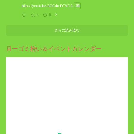
https://youtu.be/BOC4mDTVFiA
4
9
X
さらに読み込む
月一ゴミ拾い＆イベントカレンダー