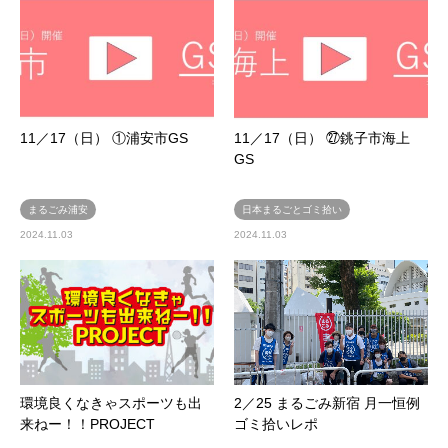
11／17（日） ①浦安市GS
11／17（日） ㉗銚子市海上
GS
まるごみ浦安
日本まるごとゴミ拾い
2024.11.03
2024.11.03
環境良くなきゃスポーツも出
2／25 まるごみ新宿 月一恒例
来ねー！！PROJECT
ゴミ拾いレポ