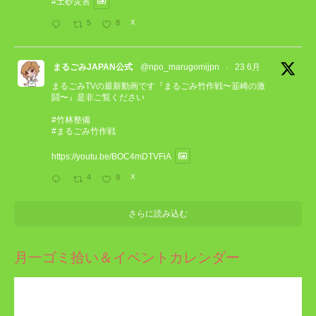
#土砂災害
5
8
X
まるごみJAPAN公式
@npo_marugomijpn
·
23 6月
まるごみTVの最新動画です『まるごみ竹作戦〜韮崎の激
闘〜』是非ご覧ください
#竹林整備
#まるごみ竹作戦
https://youtu.be/BOC4mDTVFiA
4
9
X
さらに読み込む
月一ゴミ拾い＆イベントカレンダー