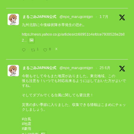
まるごみJAPAN公式
@npo_marugomijpn
·
1 7月
九州北部に今後線状降水帯発生の恐れ。
https://news.yahoo.co.jp/articles/cb68951b4efdce7930528e2b8
2...
1
8
X
まるごみJAPAN公式
@npo_marugomijpn
·
25 6月
今朝もそして今もまた地震がありました。東北地域、この
後も注意を！いつでも対応出来るようにはしておいた方がよいで
すね。
そしてダブルでくる台風に関しても要注意！
災害の多い季節に入りました、収集できる情報はこまめにチェッ
クしましょう。
#台風
#地震
#豪雨