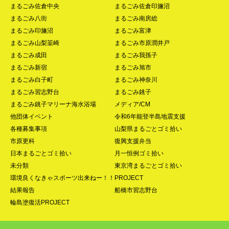
まるごみ佐倉中央
まるごみ佐倉印旛沼
まるごみ八街
まるごみ南房総
まるごみ印旛沼
まるごみ富津
まるごみ山梨韮崎
まるごみ市原潤井戸
まるごみ成田
まるごみ我孫子
まるごみ新宿
まるごみ旭市
まるごみ白子町
まるごみ神奈川
まるごみ習志野台
まるごみ銚子
まるごみ銚子マリーナ海水浴場
メディア/CM
他団体イベント
令和6年能登半島地震支援
各種募集事項
山梨県まるごとゴミ拾い
市原更科
復興支援弁当
日本まるごとゴミ拾い
月一恒例ゴミ拾い
未分類
東京湾まるごとゴミ拾い
環境良くなきゃスポーツ出来ねー！！PROJECT
結果報告
船橋市習志野台
輪島塗復活PROJECT