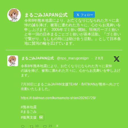
まるごみJAPAN公式
フォロー
令和8年熊本地震により、お亡くなりになられた方々に哀
悼の誠を捧げ、被害に遭われた方々に、心からお見舞いを
申し上げます。 2005年ゴミ拾い開始。恒例月一ゴミ拾い
と年一回の日本まるごとゴミ拾いが基本活動。『ゴミ拾い
で繋がり、もしもの時には助け合う活動。』として日本各
地に賛同の輪を広げています。
まるごみJAPAN公式
@npo_marugomijpn
·
2 8月
令和8年熊本地震により、お亡くなりになられた方々に哀悼
の誠を捧げ、被害に遭われた方々に、心からお見舞いを申し上げ
ます。
7月30日にまるごみJAPAN支援TEAM・BATMANが熊本へ向けて
出動いたしました。
https://t-batman.com/kumamoto-shien20260729/
#熊本地震
#まるごみ
#復興支援
10
23
X