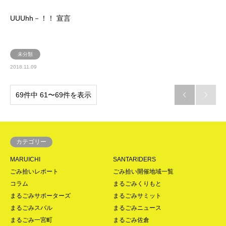
UUUhh－！！ 宣言
未分類
2018.11.09
69件中 61〜69件を表示


カテゴリー
MARUICHI
SANTARIDERS
ごみ拾いレポート
ごみ拾い開催地域一覧
コラム
まるごみくりもと
まるごみサポーターズ
まるごみサミット
まるごみスバル
まるごみニュース
まるごみ一宮町
まるごみ佐倉