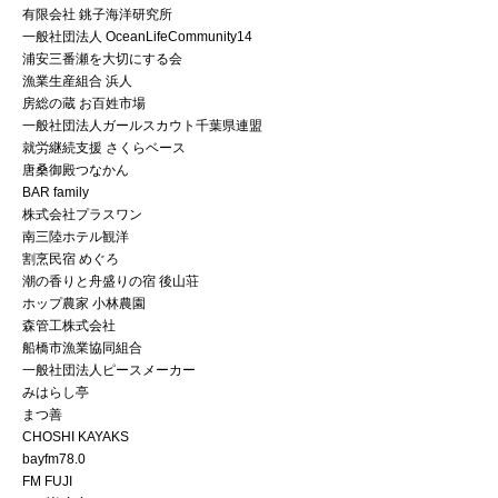
有限会社 銚子海洋研究所
一般社団法人 OceanLifeCommunity14
浦安三番瀬を大切にする会
漁業生産組合 浜人
房総の蔵 お百姓市場
一般社団法人ガールスカウト千葉県連盟
就労継続支援 さくらベース
唐桑御殿つなかん
BAR family
株式会社プラスワン
南三陸ホテル観洋
割烹民宿 めぐろ
潮の香りと舟盛りの宿 後山荘
ホップ農家 小林農園
森管工株式会社
船橋市漁業協同組合
一般社団法人ピースメーカー
みはらし亭
まつ善
CHOSHI KAYAKS
bayfm78.0
FM FUJI