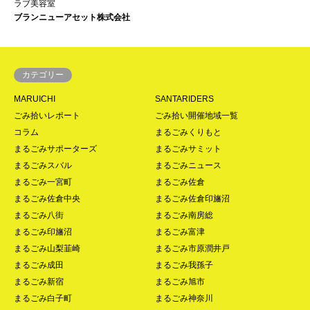
ラブ美容室
ブランニューアセット株式会社
カテゴリー
MARUICHI
SANTARIDERS
ごみ拾いレポート
ごみ拾い開催地域一覧
コラム
まるごみくりもと
まるごみサポーターズ
まるごみサミット
まるごみスバル
まるごみニュース
まるごみ一宮町
まるごみ佐倉
まるごみ佐倉中央
まるごみ佐倉印旛沼
まるごみ八街
まるごみ南房総
まるごみ印旛沼
まるごみ富津
まるごみ山梨韮崎
まるごみ市原潤井戸
まるごみ成田
まるごみ我孫子
まるごみ新宿
まるごみ旭市
まるごみ白子町
まるごみ神奈川