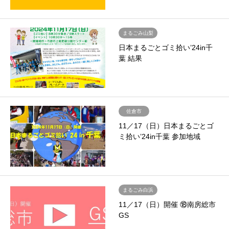
まるごみ山梨
日本まるごとゴミ拾い’24in千
葉 結果
佐倉市
11／17（日）日本まるごとゴ
ミ拾い’24in千葉 参加地域
まるごみ白浜
11／17（日）開催 ⑱南房総市
GS