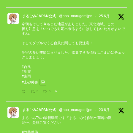
まるごみJAPAN公式
@npo_marugomijpn
·
25 6月
今朝もそして今もまた地震がありました。東北地域、この
後も注意を！いつでも対応出来るようにはしておいた方がよいで
すね。
そしてダブルでくる台風に関しても要注意！
災害の多い季節に入りました、収集できる情報はこまめにチェッ
クしましょう。
#台風
#地震
#豪雨
#土砂災害
5
8
X
まるごみJAPAN公式
@npo_marugomijpn
·
23 6月
まるごみTVの最新動画です『まるごみ竹作戦〜韮崎の激
闘〜』是非ご覧ください
#竹林整備