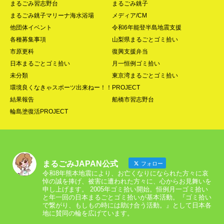
まるごみ習志野台
まるごみ銚子
まるごみ銚子マリーナ海水浴場
メディア/CM
他団体イベント
令和6年能登半島地震支援
各種募集事項
山梨県まるごとゴミ拾い
市原更科
復興支援弁当
日本まるごとゴミ拾い
月一恒例ゴミ拾い
未分類
東京湾まるごとゴミ拾い
環境良くなきゃスポーツ出来ねー！！PROJECT
結果報告
船橋市習志野台
輪島塗復活PROJECT
まるごみJAPAN公式
フォロー
令和8年熊本地震により、お亡くなりになられた方々に哀
悼の誠を捧げ、被害に遭われた方々に、心からお見舞いを
申し上げます。 2005年ゴミ拾い開始。恒例月一ゴミ拾い
と年一回の日本まるごとゴミ拾いが基本活動。『ゴミ拾い
で繋がり、もしもの時には助け合う活動。』として日本各
地に賛同の輪を広げています。