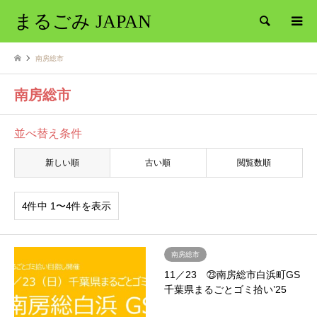
まるごみ JAPAN
検索
南房総市
南房総市
並べ替え条件
新しい順
古い順
閲覧数順
4件中 1〜4件を表示
南房総市
11／23 ㉓南房総市白浜町GS
千葉県まるごとゴミ拾い’25