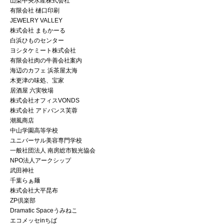
山梨中央水産株式会社
有限会社 樋口印刷
JEWELRY VALLEY
株式会社 まもかーる
白浜ひものセンター
ヨシタケミート株式会社
有限会社肉の牛善会社案内
海辺のカフェ 浜茶屋太海
木更津の味処、宝家
居酒屋 六実牧場
株式会社オフィスVONDS
株式会社 アドバンス芙蓉
潮風商店
中山学園高等学校
ユニバーサル美容専門学校
一般社団法人 南房総市観光協会
NPO法人アークシップ
武田神社
千葉らぁ麺
株式会社大平昆布
ZP倶楽部
Dramatic Spaceうみねこ
エコメッセinちば