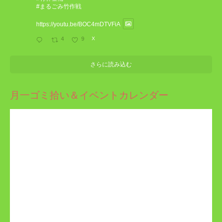
#まるごみ竹作戦
https://youtu.be/BOC4mDTVFiA
4
9
X
さらに読み込む
月一ゴミ拾い＆イベントカレンダー