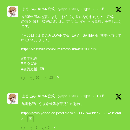
まるごみJAPAN公式
@npo_marugomijpn
·
2 8月
令和8年熊本地震により、お亡くなりになられた方々に哀悼
の誠を捧げ、被害に遭われた方々に、心からお見舞いを申し上げ
ます。
7月30日にまるごみJAPAN支援TEAM・BATMANが熊本へ向けて
出動いたしました。
https://t-batman.com/kumamoto-shien20260729/
#熊本地震
#まるごみ
#復興支援
10
23
X
まるごみJAPAN公式
@npo_marugomijpn
·
1 7月
九州北部に今後線状降水帯発生の恐れ。
https://news.yahoo.co.jp/articles/cb68951b4efdce7930528e2b8
2...
1
8
X