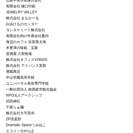
山梨中央水産株式会社
有限会社 樋口印刷
JEWELRY VALLEY
株式会社 まもかーる
白浜ひものセンター
ヨシタケミート株式会社
有限会社肉の牛善会社案内
海辺のカフェ 浜茶屋太海
木更津の味処、宝家
居酒屋 六実牧場
株式会社オフィスVONDS
株式会社 アドバンス芙蓉
潮風商店
中山学園高等学校
ユニバーサル美容専門学校
一般社団法人 南房総市観光協会
NPO法人アークシップ
武田神社
千葉らぁ麺
株式会社大平昆布
ZP倶楽部
Dramatic Spaceうみねこ
エコメッセinちば