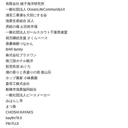
有限会社 銚子海洋研究所
一般社団法人 OceanLifeCommunity14
浦安三番瀬を大切にする会
漁業生産組合 浜人
房総の蔵 お百姓市場
一般社団法人ガールスカウト千葉県連盟
就労継続支援 さくらベース
唐桑御殿つなかん
BAR family
株式会社プラスワン
南三陸ホテル観洋
割烹民宿 めぐろ
潮の香りと舟盛りの宿 後山荘
ホップ農家 小林農園
森管工株式会社
船橋市漁業協同組合
一般社団法人ピースメーカー
みはらし亭
まつ善
CHOSHI KAYAKS
bayfm78.0
FM FUJI