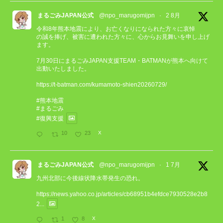
まるごみJAPAN公式
@npo_marugomijpn
·
2 8月
令和8年熊本地震により、お亡くなりになられた方々に哀悼
の誠を捧げ、被害に遭われた方々に、心からお見舞いを申し上げ
ます。
7月30日にまるごみJAPAN支援TEAM・BATMANが熊本へ向けて
出動いたしました。
https://t-batman.com/kumamoto-shien20260729/
#熊本地震
#まるごみ
#復興支援
10
23
X
まるごみJAPAN公式
@npo_marugomijpn
·
1 7月
九州北部に今後線状降水帯発生の恐れ。
https://news.yahoo.co.jp/articles/cb68951b4efdce7930528e2b8
2...
1
8
X