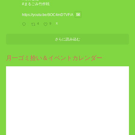
#まるごみ竹作戦
https://youtu.be/BOC4mDTVFiA
4
9
X
さらに読み込む
月一ゴミ拾い＆イベントカレンダー