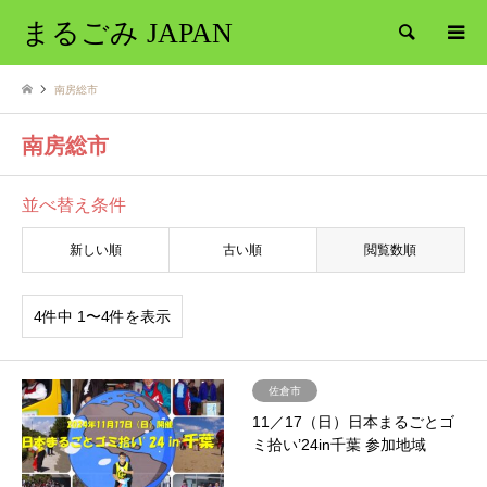
まるごみ JAPAN
検索
南房総市
南房総市
並べ替え条件
新しい順
古い順
閲覧数順
4件中 1〜4件を表示
佐倉市
11／17（日）日本まるごとゴ
ミ拾い’24in千葉 参加地域