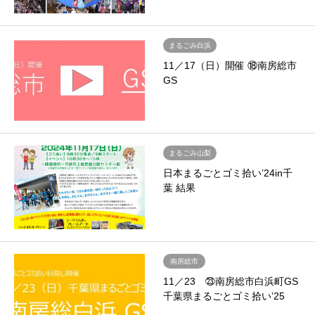
まるごみ白浜
11／17（日）開催 ⑱南房総市
GS
まるごみ山梨
日本まるごとゴミ拾い’24in千
葉 結果
南房総市
11／23 ㉓南房総市白浜町GS
千葉県まるごとゴミ拾い’25