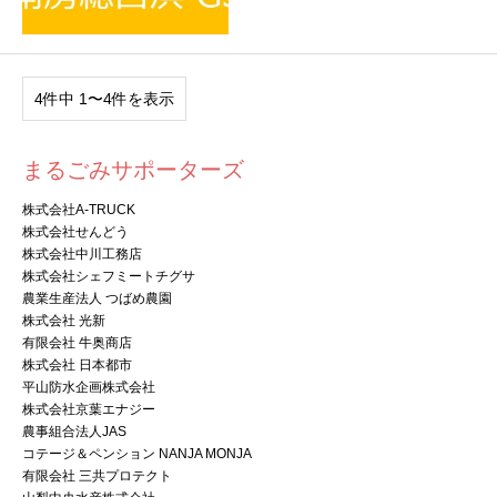
4件中 1〜4件を表示
まるごみサポーターズ
株式会社A-TRUCK
株式会社せんどう
株式会社中川工務店
株式会社シェフミートチグサ
農業生産法人 つばめ農園
株式会社 光新
有限会社 牛奥商店
株式会社 日本都市
平山防水企画株式会社
株式会社京葉エナジー
農事組合法人JAS
コテージ＆ペンション NANJA MONJA
有限会社 三共プロテクト