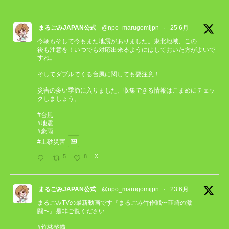
まるごみJAPAN公式
@npo_marugomijpn
·
25 6月
今朝もそして今もまた地震がありました。東北地域、この
後も注意を！いつでも対応出来るようにはしておいた方がよいで
すね。
そしてダブルでくる台風に関しても要注意！
災害の多い季節に入りました、収集できる情報はこまめにチェッ
クしましょう。
#台風
#地震
#豪雨
#土砂災害
5
8
X
まるごみJAPAN公式
@npo_marugomijpn
·
23 6月
まるごみTVの最新動画です『まるごみ竹作戦〜韮崎の激
闘〜』是非ご覧ください
#竹林整備