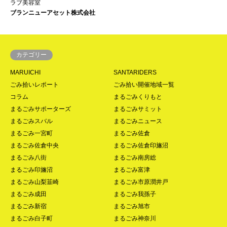
ラブ美容室
ブランニューアセット株式会社
カテゴリー
MARUICHI
SANTARIDERS
ごみ拾いレポート
ごみ拾い開催地域一覧
コラム
まるごみくりもと
まるごみサポーターズ
まるごみサミット
まるごみスバル
まるごみニュース
まるごみ一宮町
まるごみ佐倉
まるごみ佐倉中央
まるごみ佐倉印旛沼
まるごみ八街
まるごみ南房総
まるごみ印旛沼
まるごみ富津
まるごみ山梨韮崎
まるごみ市原潤井戸
まるごみ成田
まるごみ我孫子
まるごみ新宿
まるごみ旭市
まるごみ白子町
まるごみ神奈川