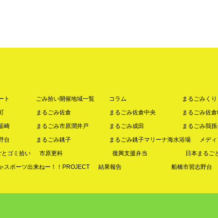
ート
ごみ拾い開催地域一覧
コラム
まるごみくり
町
まるごみ佐倉
まるごみ佐倉中央
まるごみ佐倉
韮崎
まるごみ市原潤井戸
まるごみ成田
まるごみ我孫
野台
まるごみ銚子
まるごみ銚子マリーナ海水浴場
メディ
ごとゴミ拾い
市原更科
復興支援弁当
日本まるご
スポーツ出来ねー！！PROJECT
結果報告
船橋市習志野台