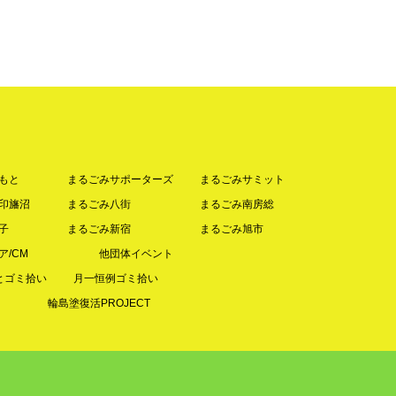
もと
まるごみサポーターズ
まるごみサミット
印旛沼
まるごみ八街
まるごみ南房総
子
まるごみ新宿
まるごみ旭市
ア/CM
他団体イベント
とゴミ拾い
月一恒例ゴミ拾い
輪島塗復活PROJECT