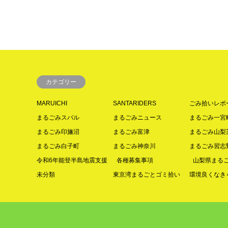
カテゴリー
MARUICHI
SANTARIDERS
ごみ拾いレポ
まるごみスバル
まるごみニュース
まるごみ一宮
まるごみ印旛沼
まるごみ富津
まるごみ山梨
まるごみ白子町
まるごみ神奈川
まるごみ習志
令和6年能登半島地震支援
各種募集事項
山梨県まる
未分類
東京湾まるごとゴミ拾い
環境良くなきゃ