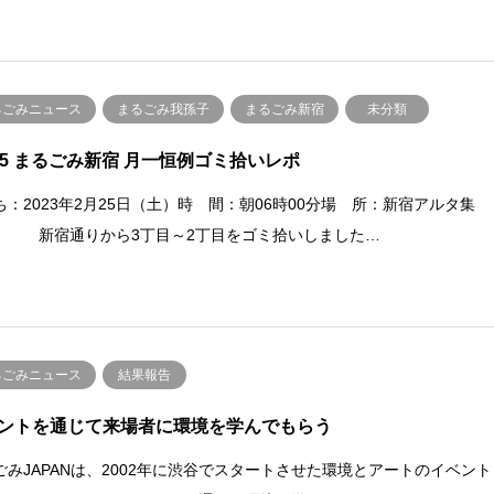
るごみニュース
まるごみ我孫子
まるごみ新宿
未分類
25 まるごみ新宿 月一恒例ゴミ拾いレポ
ち：2023年2月25日（土）時 間：朝06時00分場 所：新宿アルタ集
新宿通りから3丁目～2丁目をゴミ拾いしました…
るごみニュース
結果報告
ントを通じて来場者に環境を学んでもらう
ごみJAPANは、2002年に渋谷でスタートさせた環境とアートのイベント