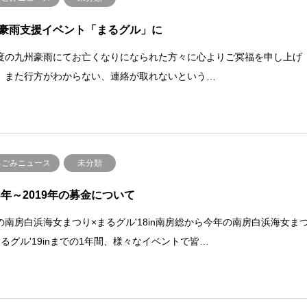
豪雨支援イベント「まるグル」に
度の九州豪雨にてお亡くなりになられた方々に心よりご冥福を申し上げ
。また行方がわからない、連絡が取れないという…
るごみニュース
未分類
18年～2019年の募金について
の南房白浜海女まつり×まるグル'18in南房総から今年の南房白浜海女ま
まるグル'19inまでの1年間、様々なイベントで皆…