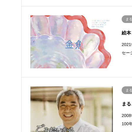
ま
絵本
20
セー
ま
まる
20
10