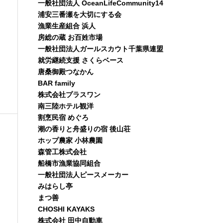
一般社団法人 OceanLifeCommunity14
浦安三番瀬を大切にする会
漁業生産組合 浜人
房総の蔵 お百姓市場
一般社団法人ガールスカウト千葉県連盟
就労継続支援 さくらベース
唐桑御殿つなかん
BAR family
株式会社プラスワン
南三陸ホテル観洋
割烹民宿 めぐろ
潮の香りと舟盛りの宿 後山荘
ホップ農家 小林農園
森管工株式会社
船橋市漁業協同組合
一般社団法人ピースメーカー
みはらし亭
まつ善
CHOSHI KAYAKS
株式会社 田中自動車