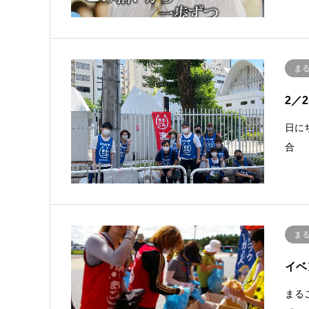
ま
2／
日に
合 
ま
イベ
まる