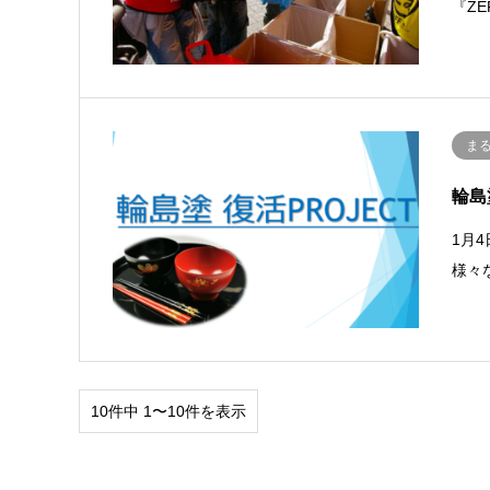
『Z
ま
輪島
1月
様々
10件中 1〜10件を表示