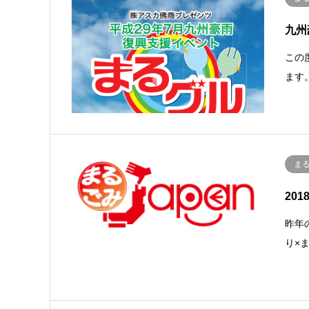
九州
この
ます
ま
20
昨年
り×