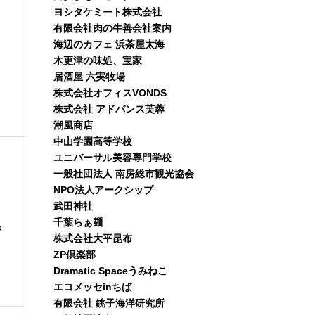
ヨシタケミート株式会社
有限会社肉の牛善会社案内
海辺のカフェ 浜茶屋太海
木更津の味処、宝家
居酒屋 六実牧場
株式会社オフィスVONDS
株式会社 アドバンス芙蓉
潮風商店
中山学園高等学校
ユニバーサル美容専門学校
一般社団法人 南房総市観光協会
NPO法人アークシップ
武田神社
千葉らぁ麺
つ
株式会社大平昆布
ZP倶楽部
Dramatic Spaceうみねこ
エコメッセinちば
有限会社 銚子海洋研究所