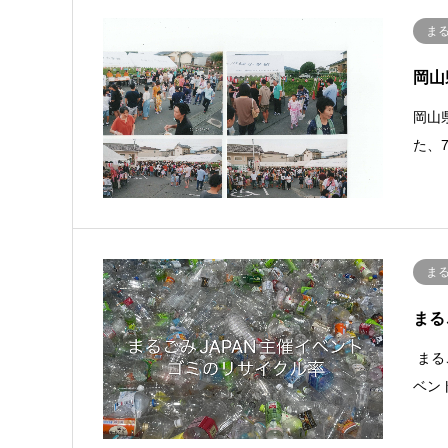
ま
岡山
岡山
た、
ま
まる
まる
ベン