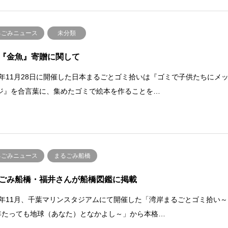
るごみニュース
未分類
『金魚』寄贈に関して
21年11月28日に開催した日本まるごとゴミ拾いは『ゴミで子供たちにメ
ジ』を合言葉に、集めたゴミで絵本を作ることを…
るごみニュース
まるごみ船橋
ごみ船橋・福井さんが船橋図鑑に掲載
08年11月、千葉マリンスタジアムにて開催した「湾岸まるごとゴミ拾い～
0年たっても地球（あなた）となかよし～」から本格…