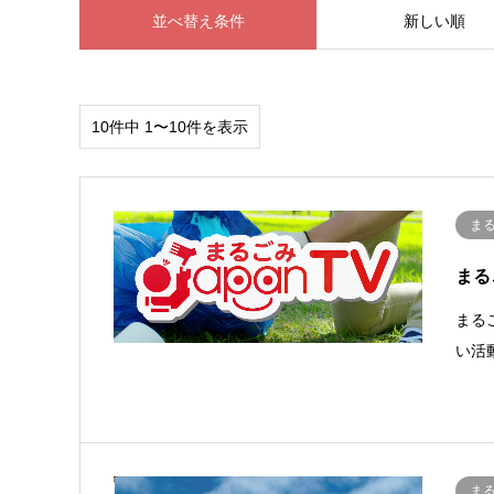
並べ替え条件
新しい順
10件中 1〜10件を表示
ま
まる
まる
い活
ま